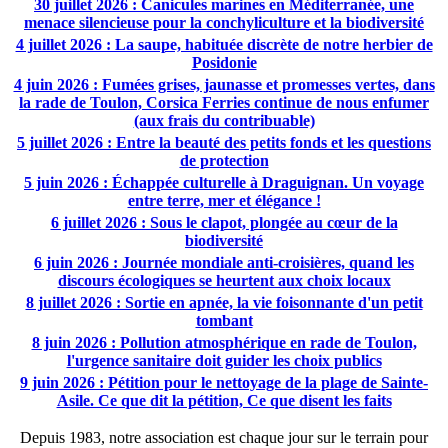
30 juillet 2026 : Canicules marines en Méditerranée, une
menace silencieuse pour la conchyliculture et la biodiversité
4 juillet 2026 : La saupe, habituée discrète de notre herbier de
Posidonie
4 juin 2026 : Fumées grises, jaunasse et promesses vertes, dans
la rade de Toulon, Corsica Ferries continue de nous enfumer
(aux frais du contribuable)
5 juillet 2026 : Entre la beauté des petits fonds et les questions
de protection
5 juin 2026 : Échappée culturelle à Draguignan. Un voyage
entre terre, mer et élégance !
6 juillet 2026 : Sous le clapot, plongée au cœur de la
biodiversité
6 juin 2026 : Journée mondiale anti-croisières, quand les
discours écologiques se heurtent aux choix locaux
8 juillet 2026 : Sortie en apnée, la vie foisonnante d'un petit
tombant
8 juin 2026 : Pollution atmosphérique en rade de Toulon,
l'urgence sanitaire doit guider les choix publics
9 juin 2026 : Pétition pour le nettoyage de la plage de Sainte-
Asile. Ce que dit la pétition, Ce que disent les faits
Depuis 1983, notre association est chaque jour sur le terrain pour