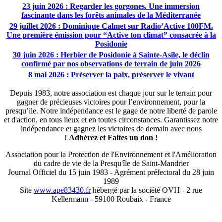
23 juin 2026 : Regarder les gorgones. Une immersion
fascinante dans les forêts animales de la Méditerranée
29 juillet 2026 : Dominique Calmet sur Radio’Active 100FM.
Une première émission pour “Active ton climat” consacrée à la
Posidonie
30 juin 2026 : Herbier de Posidonie à Sainte-Asile, le déclin
confirmé par nos observations de terrain de juin 2026
8 mai 2026 : Préserver la paix, préserver le vivant
Depuis 1983, notre association est chaque jour sur le terrain pour
gagner de précieuses victoires pour l’environnement, pour la
presqu’ile. Notre indépendance est le gage de notre liberté de parole
et d'action, en tous lieux et en toutes circonstances. Garantissez notre
indépendance et gagnez les victoires de demain avec nous
!
Adhérez et
Faites un don !
Association pour la Protection de l'Environnement et l'Amélioration
du cadre de vie de la Presqu'île de Saint-Mandrier
Journal Officiel du 15 juin 1983 - Agrément préfectoral du 28 juin
1989
Site
www.ape83430.fr
hébergé par la société OVH - 2 rue
Kellermann - 59100 Roubaix - France