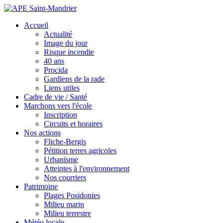
Accueil
Actualité
Image du jour
Risque incendie
40 ans
Procida
Gardiens de la rade
Liens utiles
Cadre de vie / Santé
Marchons vers l'école
Inscription
Circuits et horaires
Nos actions
Fliche-Bergis
Pétition terres agricoles
Urbanisme
Atteintes à l'environnement
Nos courriers
Patrimoine
Plages Posidonies
Milieu marin
Milieu terrestre
Météo locale