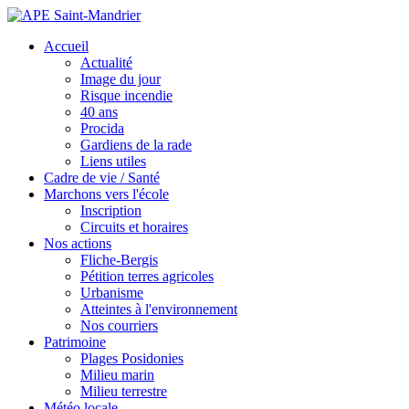
Accueil
Actualité
Image du jour
Risque incendie
40 ans
Procida
Gardiens de la rade
Liens utiles
Cadre de vie / Santé
Marchons vers l'école
Inscription
Circuits et horaires
Nos actions
Fliche-Bergis
Pétition terres agricoles
Urbanisme
Atteintes à l'environnement
Nos courriers
Patrimoine
Plages Posidonies
Milieu marin
Milieu terrestre
Météo locale