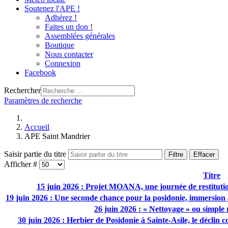
Soutenez l'APE !
Adhérez !
Faites un don !
Assemblées générales
Boutique
Nous contacter
Connexion
Facebook
Rechercher
Paramètres de recherche
Accueil
APE Saint Mandrier
Saisir partie du titre
Filtre
Effacer
Afficher #
Titre
15 juin 2026 : Projet MOANA, une journée de restitution
19 juin 2026 : Une seconde chance pour la posidonie, immersion
26 juin 2026 : « Nettoyage » ou simple 
30 juin 2026 : Herbier de Posidonie à Sainte-Asile, le déclin 