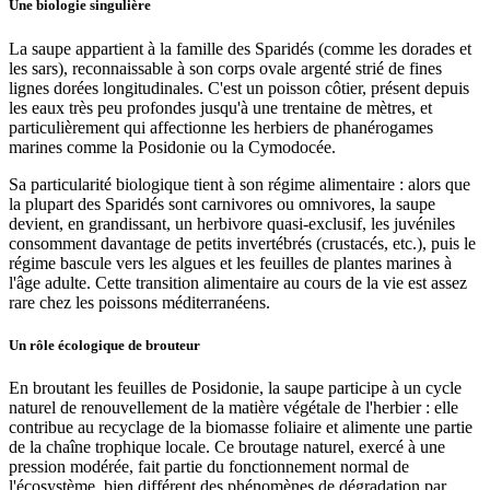
Une biologie singulière
La saupe appartient à la famille des Sparidés (comme les dorades et
les sars), reconnaissable à son corps ovale argenté strié de fines
lignes dorées longitudinales. C'est un poisson côtier, présent depuis
les eaux très peu profondes jusqu'à une trentaine de mètres, et
particulièrement qui affectionne les herbiers de phanérogames
marines comme la Posidonie ou la Cymodocée.
Sa particularité biologique tient à son régime alimentaire : alors que
la plupart des Sparidés sont carnivores ou omnivores, la saupe
devient, en grandissant, un herbivore quasi-exclusif, les juvéniles
consomment davantage de petits invertébrés (crustacés, etc.), puis le
régime bascule vers les algues et les feuilles de plantes marines à
l'âge adulte. Cette transition alimentaire au cours de la vie est assez
rare chez les poissons méditerranéens.
Un rôle écologique de brouteur
En broutant les feuilles de Posidonie, la saupe participe à un cycle
naturel de renouvellement de la matière végétale de l'herbier : elle
contribue au recyclage de la biomasse foliaire et alimente une partie
de la chaîne trophique locale. Ce broutage naturel, exercé à une
pression modérée, fait partie du fonctionnement normal de
l'écosystème, bien différent des phénomènes de dégradation par