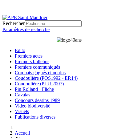
Rechercher
Paramètres de recherche
Edito
Premiers actes
Premiers bulletins
Premiers communiqués
Combats gagnés et perdus
Coudoulière (POS1992 - ER14)
Coudoulière (PLU 2007)
Pin Rolland - Fliche
Cavalas
Concours dessins 1989
Vidéo biodiversité
Visuels
Publications diverses
Accueil