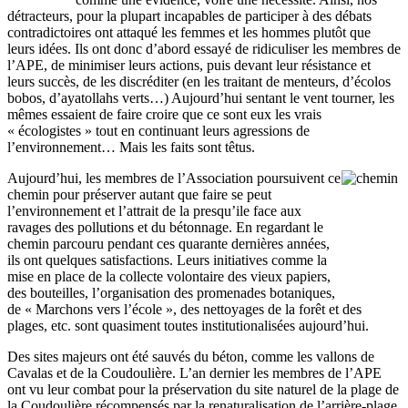
détracteurs, pour la plupart incapables de participer à des débats
contradictoires ont attaqué les femmes et les hommes plutôt que
leurs idées. Ils ont donc d’abord essayé de ridiculiser les membres de
l’APE, de minimiser leurs actions, puis devant leur résistance et
leurs succès, de les discréditer (en les traitant de menteurs, d’écolos
bobos, d’ayatollahs verts…) Aujourd’hui sentant le vent tourner, les
mêmes essaient de faire croire que ce sont eux les vrais
« écologistes » tout en continuant leurs agressions de
l’environnement… Mais les faits sont têtus.
Aujourd’hui, les membres de l’Association poursuivent ce
chemin pour préserver autant que faire se peut
l’environnement et l’attrait de la presqu’ile face aux
ravages des pollutions et du bétonnage. En regardant le
chemin parcouru pendant ces quarante dernières années,
ils ont quelques satisfactions. Leurs initiatives comme la
mise en place de la collecte volontaire des vieux papiers,
des bouteilles, l’organisation des promenades botaniques,
de « Marchons vers l’école », des nettoyages de la forêt et des
plages, etc. sont quasiment toutes institutionalisées aujourd’hui.
Des sites majeurs ont été sauvés du béton, comme les vallons de
Cavalas et de la Coudoulière. L’an dernier les membres de l’APE
ont vu leur combat pour la préservation du site naturel de la plage de
la Coudoulière récompensés par la renaturalisation de l’arrière-plage