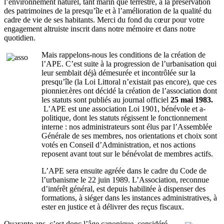
l’environnement naturel, tant marin que terrestre, à la préservation
des patrimoines de la presqu’île et à l’amélioration de la qualité du
cadre de vie de ses habitants. Merci du fond du cœur pour votre
engagement altruiste inscrit dans notre mémoire et dans notre
quotidien.
Mais rappelons-nous les conditions de la création de
l’APE. C’est suite à la progression de l’urbanisation qui
leur semblait déjà démesurée et incontrôlée sur la
presqu’île (la Loi Littoral n’existait pas encore), que ces
pionnier.ères ont décidé la création de l’association dont
les statuts sont publiés au journal officiel
25 mai 1983.
L’APE est une association Loi 1901, bénévole et a-
politique, dont les statuts régissent le fonctionnement
interne : nos administrateurs sont élus par l’Assemblée
Générale de ses membres, nos orientations et choix sont
votés en Conseil d’Administration, et nos actions
reposent avant tout sur le bénévolat de membres actifs.
L’APE sera ensuite agréée dans le cadre du Code de
l’urbanisme le 22 juin 1989. L’Association, reconnue
d’intérêt général, est depuis habilitée à dispenser des
formations, à siéger dans les instances administratives, à
ester en justice et à délivrer des reçus fiscaux.
Quarante ans, c’est donc l’âge canonique, considéré