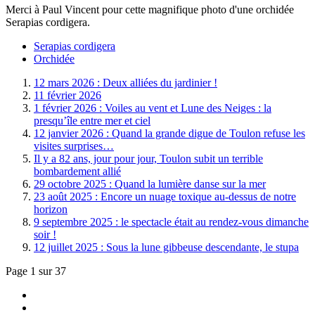
Merci à Paul Vincent pour cette magnifique photo d'une orchidée
Serapias cordigera.
Serapias cordigera
Orchidée
12 mars 2026 : Deux alliées du jardinier !
11 février 2026
1 février 2026 : Voiles au vent et Lune des Neiges : la
presqu’île entre mer et ciel
12 janvier 2026 : Quand la grande digue de Toulon refuse les
visites surprises…
Il y a 82 ans, jour pour jour, Toulon subit un terrible
bombardement allié
29 octobre 2025 : Quand la lumière danse sur la mer
23 août 2025 : Encore un nuage toxique au-dessus de notre
horizon
9 septembre 2025 : le spectacle était au rendez-vous dimanche
soir !
12 juillet 2025 : Sous la lune gibbeuse descendante, le stupa
Page 1 sur 37