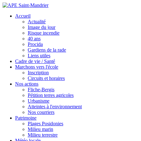
Accueil
Actualité
Image du jour
Risque incendie
40 ans
Procida
Gardiens de la rade
Liens utiles
Cadre de vie / Santé
Marchons vers l'école
Inscription
Circuits et horaires
Nos actions
Fliche-Bergis
Pétition terres agricoles
Urbanisme
Atteintes à l'environnement
Nos courriers
Patrimoine
Plages Posidonies
Milieu marin
Milieu terrestre
Météo locale