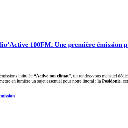
dio’Active 100FM. Une première émission po
émissions intitulée
“Active ton climat”
, un rendez-vous mensuel dédié 
ettre en lumière un sujet essentiel pour notre littoral :
la Posidonie
, ce
émission