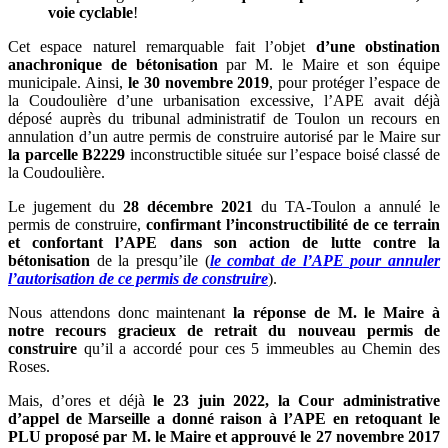
voie cyclable
!
Cet espace naturel remarquable fait l’objet
d’une obstination
anachronique de bétonisation
par M. le Maire et son équipe
municipale. Ainsi,
le 30 novembre 2019
, pour protéger l’espace de
la Coudoulière d’une urbanisation excessive, l’APE avait déjà
déposé auprès du tribunal administratif de Toulon un recours en
annulation d’un autre permis de construire autorisé par le Maire sur
la parcelle B2229
inconstructible située sur l’espace boisé classé de
la Coudoulière.
Le jugement du
28 décembre 2021
du TA-Toulon a annulé le
permis de construire,
confirmant l’inconstructibilité de ce terrain
et confortant l’APE dans son action de lutte contre la
bétonisation
de la presqu’ile (
le combat de l’APE pour annuler
l’autorisation de ce permis de construire
).
Nous attendons donc maintenant
la réponse de M. le Maire à
notre recours gracieux de retrait du nouveau permis de
construire
qu’il a accordé pour ces 5 immeubles au Chemin des
Roses.
Mais, d’ores et déjà
le 23 juin 2022, la Cour administrative
d’appel de Marseille a donné raison à l’APE en retoquant le
PLU proposé par M. le Maire et approuvé le 27 novembre 2017