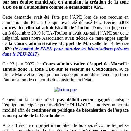
par son équipe municipale en annulant la création de la zone
UBb de la Coudoulière comme le demandait l’APE.
Cette demande avait été faite par l’APE lors de son recours en
annulation du PLU-2017 qui avait été déposé
le 2 février 2018
auprès du tribunal administratif de Toulon
. Dans son jugement
du 3 décembre 2019 le TA-Toulon n’avait pas suivi l’APE sur cette
illégalité, aussi notre Association avait décidé de faire appel auprès
de la
Cours administrative d’appel de Marseille le 4 février
2020
(
le combat de l’APE pour annuler les bétonisations prévues
dans le PLU-2017
).
Ce 23 juin 2022, la
Cours administrative d’appel de Marseille
annule donc la zone UBb sur le secteur de Coudoulière
. A ce
titre le Maire et son équipe municipale pourront difficilement justifier
l’autorisation de ce permis de construire en l’état.
Cependant la partie
n’est pas définitivement gagnée
puisque
l’équipe municipale peut modifier le PLU-2017 , autoriser un permis
modifié afin de
continuer sa politique de bétonisation de l’espace
remarquable de la Coudoulière
.
A la différence du projet immobilier de bois sacré contre lequel se
bat la municipalité de La Seyne pour préserver ses rares sites