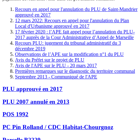
Recours en appel pour l'annulation du PLU de Saint-Mandrier
approuvé en 2017
12 mars 2022: Recours en appel pour l'annulation du Plan
Local d'Urbanisme approuvé en 2017
17 février 2020 : l’APE fait appel pour l’annulation du PLU-
2017 auprès de la Cour Administrative d’Appel de Marseille
Recours PLU: jugement du tribunal administratif du 3
décembre 2019
Observations de l’APE sur la modification n°1 du PLU
Avis du Préfet sur le projet de PLU
Avis de l'APE sur le PLU - 20 mars 2017
Premières remarques sur le diagnostic du territoire communal
Septembre 2013 - Communiqué de l'APE
PLU approuvé en 2017
PLU 2007 annulé en 2013
POS 1992
PC Pin Rolland / CDC Habitat-Chourgnoz
Parcelle B2229