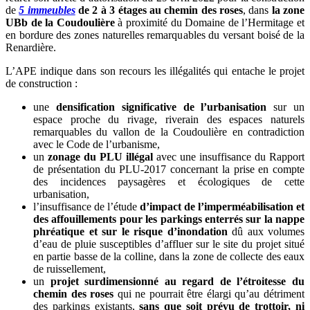
de
5 immeubles
de 2 à 3 étages au chemin des roses
, dans
la zone
UBb de la Coudoulière
à proximité du Domaine de l’Hermitage et
en bordure des zones naturelles remarquables du versant boisé de la
Renardière.
L’APE indique dans son recours les illégalités qui entache le projet
de construction :
une
densification significative de l’urbanisation
sur un
espace proche du rivage, riverain des espaces naturels
remarquables du vallon de la Coudoulière en contradiction
avec le Code de l’urbanisme,
un
zonage du PLU illégal
avec une insuffisance du Rapport
de présentation du PLU-2017 concernant la prise en compte
des incidences paysagères et écologiques de cette
urbanisation,
l’insuffisance de l’étude
d’impact de l’imperméabilisation et
des affouillements pour les parkings enterrés sur la nappe
phréatique et sur le risque d’inondation
dû aux volumes
d’eau de pluie susceptibles d’affluer sur le site du projet situé
en partie basse de la colline, dans la zone de collecte des eaux
de ruissellement,
un
projet surdimensionné au regard de l’étroitesse du
chemin des roses
qui ne pourrait être élargi qu’au détriment
des parkings existants,
sans que soit prévu de trottoir, ni