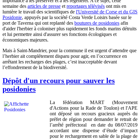
importance à les préserver et à les régénérer. A ce sujet, cette
semaine des
articles de presse
et
reportages télévisés
ont mis en
lumière le travail des scientifiques de
l'Université de Corse et du GIS
Posidonie
, appuyés par la société Costa Verde Loisirs basée sur le
port de Taverna qui ont replanté des
boutures de posidonies
afin
d'aider l'herbier à coloniser plus rapidement les fonds marins détruits
et lui permettre ainsi d'assurer ses fonctions écologiques et
économiques majeures.
Mais à Saint-Mandrier, pour la commune il est urgent d’attendre que
l’herbier ait complétement disparu pour agir, en l’occurrence en
arrêtant les recharges des plages, c’est inacceptable devant
l’effondrement de la biodiversité.
Dépôt d'un recours pour sauver les
posidonies
La fédération MART (Mouvement
d'Actions pour la Rade de Toulon) et l'APE
ont déposé un recours gracieux auprès du
préfet de région pour demander le retrait de
l’arrêté préfectoral en date du 08/07/2019
accordant une dispense d’étude d’impact
pour le rechargement en sable de la plage de