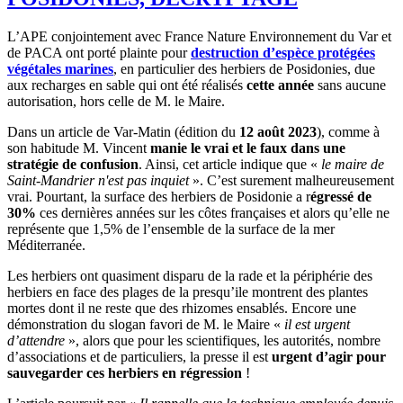
L’APE conjointement avec France Nature Environnement du Var et
de PACA ont porté plainte pour
destruction d’espèce protégées
végétales marines
, en particulier des herbiers de Posidonies, due
aux recharges en sable qui ont été réalisés
cette année
sans aucune
autorisation, hors celle de M. le Maire.
Dans un article de Var-Matin (édition du
12 août 2023
), comme à
son habitude M. Vincent
manie le vrai et le faux dans une
stratégie de confusion
. Ainsi, cet article indique que «
le maire de
Saint-Mandrier n'est pas inquiet
». C’est surement malheureusement
vrai. Pourtant, la surface des herbiers de Posidonie a r
égressé de
30%
ces dernières années sur les côtes françaises et alors qu’elle ne
représente que 1,5% de l’ensemble de la surface de la mer
Méditerranée.
Les herbiers ont quasiment disparu de la rade et la périphérie des
herbiers en face des plages de la presqu’ile montrent des plantes
mortes dont il ne reste que des rhizomes ensablés. Encore une
démonstration du slogan favori de M. le Maire «
il est urgent
d’attendre
», alors que pour les scientifiques, les autorités, nombre
d’associations et de particuliers, la presse il est
urgent d’agir pour
sauvegarder ces herbiers en régression
!