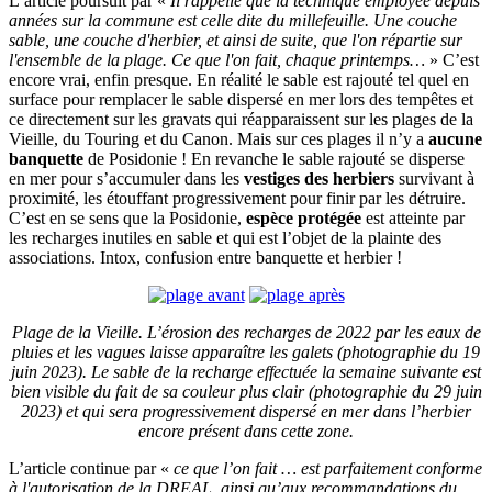
L’article poursuit par «
Il rappelle que la technique employée depuis
années sur la commune est celle dite du millefeuille. Une couche
sable, une couche d'herbier, et ainsi de suite, que l'on répartie sur
l'ensemble de la plage. Ce que l'on fait, chaque printemps…
» C’est
encore vrai, enfin presque. En réalité le sable est rajouté tel quel en
surface pour remplacer le sable dispersé en mer lors des tempêtes et
ce directement sur les gravats qui réapparaissent sur les plages de la
Vieille, du Touring et du Canon. Mais sur ces plages il n’y a
aucune
banquette
de Posidonie ! En revanche le sable rajouté se disperse
en mer pour s’accumuler dans les
vestiges des herbiers
survivant à
proximité, les étouffant progressivement pour finir par les détruire.
C’est en se sens que la Posidonie,
espèce protégée
est atteinte par
les recharges inutiles en sable et qui est l’objet de la plainte des
associations. Intox, confusion entre banquette et herbier !
Plage de la Vieille. L’érosion des recharges de 2022 par les eaux de
pluies et les vagues laisse apparaître les galets (photographie du 19
juin 2023). Le sable de la recharge effectuée la semaine suivante est
bien visible du fait de sa couleur plus clair (photographie du 29 juin
2023) et qui sera progressivement dispersé en mer dans l’herbier
encore présent dans cette zone.
L’article continue par «
ce que l’on fait … est parfaitement conforme
à l'autorisation de la DREAL, ainsi qu’aux recommandations du