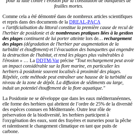
pour la lutte contre l’érosion par la constitution de banquettes de
feuilles mortes.
Comme cela a été démontré dans de nombreux articles scientifiques
et repris dans des documents de la
DREAL-PACA
« l'artificialisation du littoral constitue la première cause de recul de
l'herbier de posidonie et de
nombreuses pratiques liées à la gestion
des plages
continuent de lui porter atteinte
lors de
…
rechargement
des plages
(dégradation de l'herbier par augmentation de la
turbidité et étouffement)
et l’
évacuation des banquettes qui engendre
la destruction de l'habitat, et rend les plages plus vulnérables à
l'érosion »
… La
DDTM-Var
précise
"Tout rechargement peut avoir
un impact considérable sur la flore marine, en particulier les
herbiers à posidonie souvent localisés à proximité des plages.
Répétée, cette méthode peut entraîner une hausse de la turbidité au
niveau de la zone de dépôt. La diffusion de sédiments au large,
induit un potentiel étouffement de la flore aquatique."
La Posidonie ne se développe que dans les eaux méditerranéennes,
elle forme des herbiers qui abritent de l’ordre de 25% de la diversité
des espèces connues en Méditerranée. Outre leur rôle de
préservation de la biodiversité, les herbiers participent à
l'oxygénation des eaux, sont des frayères et nurseries pour la pêche
et ralentissent le changement climatique en tant que puits de
carbone.