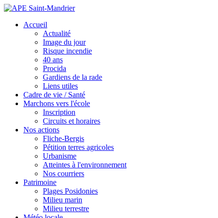
Accueil
Actualité
Image du jour
Risque incendie
40 ans
Procida
Gardiens de la rade
Liens utiles
Cadre de vie / Santé
Marchons vers l'école
Inscription
Circuits et horaires
Nos actions
Fliche-Bergis
Pétition terres agricoles
Urbanisme
Atteintes à l'environnement
Nos courriers
Patrimoine
Plages Posidonies
Milieu marin
Milieu terrestre
Météo locale