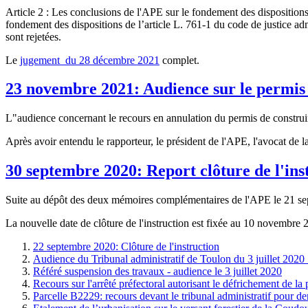
Article 2 : Les conclusions de l'APE sur le fondement des dispositions
fondement des dispositions de l’article L. 761-1 du code de justice adm
sont rejetées.
Le
jugement du 28 décembre 2021
complet.
23 novembre 2021: Audience sur le permis d
L"audience concernant le recours en annulation du permis de construire
Après avoir entendu le rapporteur, le président de l'APE, l'avocat de 
30 septembre 2020: Report clôture de l'ins
Suite au dépôt des deux mémoires complémentaires de l'APE le 21 septe
La nouvelle date de clôture de l'instruction est fixée au 10 novembre 
22 septembre 2020: Clôture de l'instruction
Audience du Tribunal administratif de Toulon du 3 juillet 2020 
Référé suspension des travaux - audience le 3 juillet 2020
Recours sur l'arrêté préfectoral autorisant le défrichement de la 
Parcelle B2229: recours devant le tribunal administratif pour d