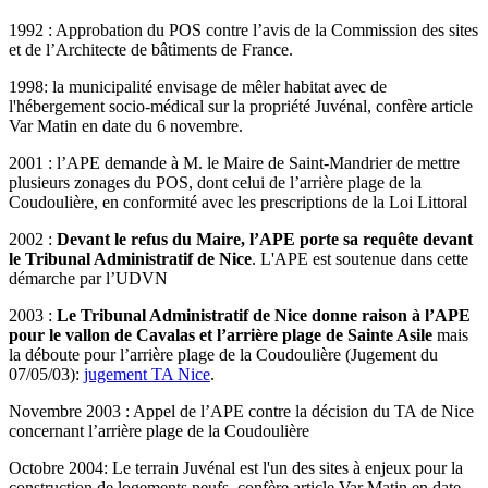
1992 : Approbation du POS contre l’avis de la Commission des sites
et de l’Architecte de bâtiments de France.
1998: la municipalité envisage de mêler habitat avec de
l'hébergement socio-médical sur la propriété Juvénal, confère article
Var Matin en date du 6 novembre.
2001 : l’APE demande à M. le Maire de Saint-Mandrier de mettre
plusieurs zonages du POS, dont celui de l’arrière plage de la
Coudoulière, en conformité avec les prescriptions de la Loi Littoral
2002 :
Devant le refus du Maire, l’APE porte sa requête devant
le Tribunal Administratif de Nice
. L'APE est soutenue dans cette
démarche par l’UDVN
2003 :
Le Tribunal Administratif de Nice donne raison à l’APE
pour le vallon de Cavalas et l’arrière plage de Sainte Asile
mais
la déboute pour l’arrière plage de la Coudoulière (Jugement du
07/05/03):
jugement TA Nice
.
Novembre 2003 : Appel de l’APE contre la décision du TA de Nice
concernant l’arrière plage de la Coudoulière
Octobre 2004: Le terrain Juvénal est l'un des sites à enjeux pour la
construction de logements neufs, confère article Var Matin en date