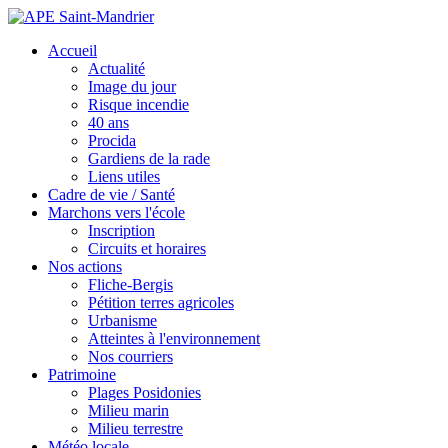
Accueil
Actualité
Image du jour
Risque incendie
40 ans
Procida
Gardiens de la rade
Liens utiles
Cadre de vie / Santé
Marchons vers l'école
Inscription
Circuits et horaires
Nos actions
Fliche-Bergis
Pétition terres agricoles
Urbanisme
Atteintes à l'environnement
Nos courriers
Patrimoine
Plages Posidonies
Milieu marin
Milieu terrestre
Météo locale