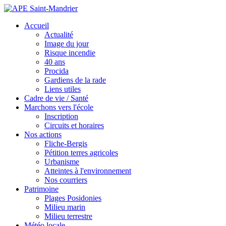
Accueil
Actualité
Image du jour
Risque incendie
40 ans
Procida
Gardiens de la rade
Liens utiles
Cadre de vie / Santé
Marchons vers l'école
Inscription
Circuits et horaires
Nos actions
Fliche-Bergis
Pétition terres agricoles
Urbanisme
Atteintes à l'environnement
Nos courriers
Patrimoine
Plages Posidonies
Milieu marin
Milieu terrestre
Météo locale