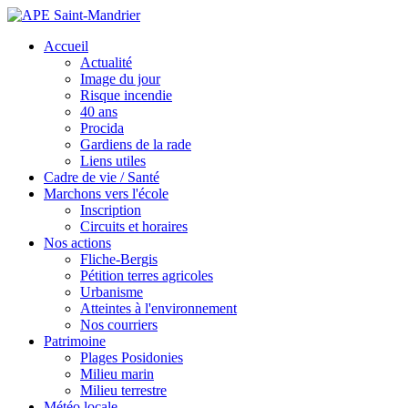
Accueil
Actualité
Image du jour
Risque incendie
40 ans
Procida
Gardiens de la rade
Liens utiles
Cadre de vie / Santé
Marchons vers l'école
Inscription
Circuits et horaires
Nos actions
Fliche-Bergis
Pétition terres agricoles
Urbanisme
Atteintes à l'environnement
Nos courriers
Patrimoine
Plages Posidonies
Milieu marin
Milieu terrestre
Météo locale