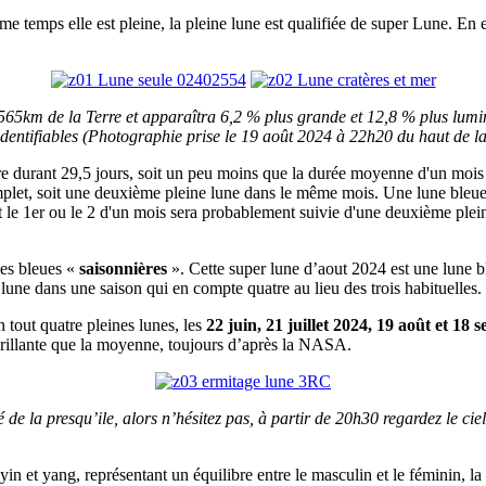
 temps elle est pleine, la pleine lune est qualifiée de super Lune. En ef
565km de la Terre et apparaîtra 6,2 % plus grande et 12,8 % plus lumi
 identifiables (Photographie prise le 19 août 2024 à 22h20 du haut de la
e durant 29,5 jours, soit un peu moins que la durée moyenne d'un mois ca
plet, soit une deuxième pleine lune dans le même mois. Une lune bleue e
t le 1er ou le 2 d'un mois sera probablement suivie d'une deuxième pleine
nes bleues «
saisonnières
». Cette super lune d’aout 2024 est une lune bl
e lune dans une saison qui en compte quatre au lieu des trois habituelles.
 tout quatre pleines lunes, les
22 juin, 21 juillet 2024, 19 août et 18
 brillante que la moyenne, toujours d’après la NASA.
é de la presqu’ile, alors n’hésitez pas, à partir de 20h30 regardez le ci
in et yang, représentant un équilibre entre le masculin et le féminin, la 