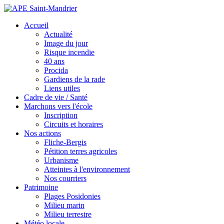
Accueil
Actualité
Image du jour
Risque incendie
40 ans
Procida
Gardiens de la rade
Liens utiles
Cadre de vie / Santé
Marchons vers l'école
Inscription
Circuits et horaires
Nos actions
Fliche-Bergis
Pétition terres agricoles
Urbanisme
Atteintes à l'environnement
Nos courriers
Patrimoine
Plages Posidonies
Milieu marin
Milieu terrestre
Météo locale