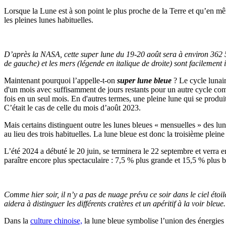
Lorsque la Lune est à son point le plus proche de la Terre et qu’en même
les pleines lunes habituelles.
D’après la NASA, cette super lune du 19-20 août sera à environ 362 
de gauche) et les mers (légende en italique de droite) sont facilement
Maintenant pourquoi l’appelle-t-on
super lune bleue
? Le cycle lunair
d'un mois avec suffisamment de jours restants pour un autre cycle com
fois en un seul mois. En d'autres termes, une pleine lune qui se produi
C’était le cas de celle du mois d’août 2023.
Mais certains distinguent outre les lunes bleues « mensuelles » des lu
au lieu des trois habituelles. La lune bleue est donc la troisième plein
L’été 2024 a débuté le 20 juin, se terminera le 22 septembre et verra en
paraître encore plus spectaculaire : 7,5 % plus grande et 15,5 % plus
Comme hier soir, il n’y a pas de nuage prévu ce soir dans le ciel étoil
aidera à distinguer les différents cratères et un apéritif à la voir bleue.
Dans la
culture chinoise,
la lune bleue symbolise l’union des énergies y