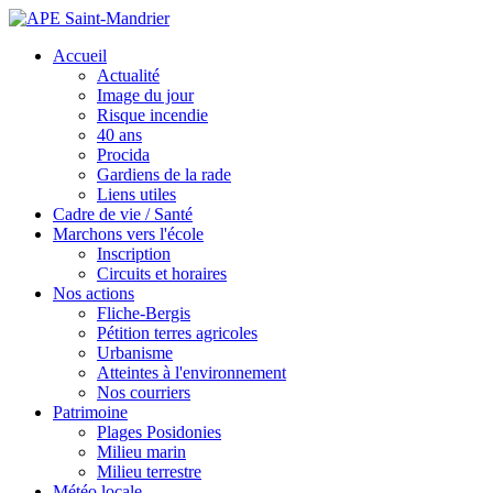
Accueil
Actualité
Image du jour
Risque incendie
40 ans
Procida
Gardiens de la rade
Liens utiles
Cadre de vie / Santé
Marchons vers l'école
Inscription
Circuits et horaires
Nos actions
Fliche-Bergis
Pétition terres agricoles
Urbanisme
Atteintes à l'environnement
Nos courriers
Patrimoine
Plages Posidonies
Milieu marin
Milieu terrestre
Météo locale