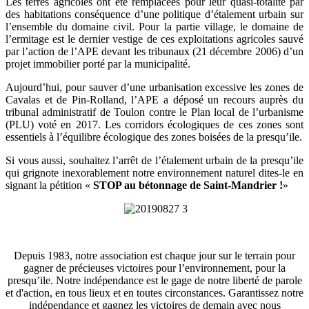
Les terres agricoles ont été remplacées pour leur quasi-totalité par
des habitations conséquence d’une politique d’étalement urbain sur
l’ensemble du domaine civil. Pour la partie village, le domaine de
l’ermitage est le dernier vestige de ces exploitations agricoles sauvé
par l’action de l’APE devant les tribunaux (21 décembre 2006) d’un
projet immobilier porté par la municipalité.
Aujourd’hui, pour sauver d’une urbanisation excessive les zones de
Cavalas et de Pin-Rolland, l’APE a déposé un recours auprès du
tribunal administratif de Toulon contre le Plan local de l’urbanisme
(PLU) voté en 2017. Les corridors écologiques de ces zones sont
essentiels à l’équilibre écologique des zones boisées de la presqu’ile.
Si vous aussi, souhaitez l’arrêt de l’étalement urbain de la presqu’ile
qui grignote inexorablement notre environnement naturel dites-le en
signant la pétition «
STOP au bétonnage de Saint-Mandrier !
»
Depuis 1983, notre association est chaque jour sur le terrain pour
gagner de précieuses victoires pour l’environnement, pour la
presqu’ile. Notre indépendance est le gage de notre liberté de parole
et d'action, en tous lieux et en toutes circonstances. Garantissez notre
indépendance et gagnez les victoires de demain avec nous