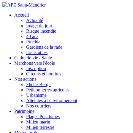
Accueil
Actualité
Image du jour
Risque incendie
40 ans
Procida
Gardiens de la rade
Liens utiles
Cadre de vie / Santé
Marchons vers l'école
Inscription
Circuits et horaires
Nos actions
Fliche-Bergis
Pétition terres agricoles
Urbanisme
Atteintes à l'environnement
Nos courriers
Patrimoine
Plages Posidonies
Milieu marin
Milieu terrestre
Météo locale