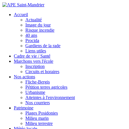
Accueil
Actualité
Image du jour
Risque incendie
40 ans
Procida
Gardiens de la rade
Liens utiles
Cadre de vie / Santé
Marchons vers l'école
Inscription
Circuits et horaires
Nos actions
Fliche-Bergis
Pétition terres agricoles
Urbanisme
Atteintes à l'environnement
Nos courriers
Patrimoine
Plages Posidonies
Milieu marin
Milieu terrestre
Météo locale