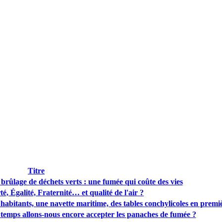
Titre
t brûlage de déchets verts : une fumée qui coûte des vies
rté, Égalité, Fraternité… et qualité de l'air ?
habitants, une navette maritime, des tables conchylicoles en premiè
 temps allons-nous encore accepter les panaches de fumée ?