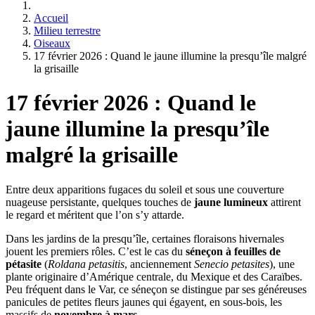
Accueil
Milieu terrestre
Oiseaux
17 février 2026 : Quand le jaune illumine la presqu’île malgré
la grisaille
17 février 2026 : Quand le
jaune illumine la presqu’île
malgré la grisaille
Entre deux apparitions fugaces du soleil et sous une couverture
nuageuse persistante, quelques touches de
jaune lumineux
attirent
le regard et méritent que l’on s’y attarde.
Dans les jardins de la presqu’île, certaines floraisons hivernales
jouent les premiers rôles. C’est le cas du
séneçon à feuilles de
pétasite
(
Roldana petasitis
, anciennement
Senecio petasites
), une
plante originaire d’Amérique centrale, du Mexique et des Caraïbes.
Peu fréquent dans le Var, ce séneçon se distingue par ses généreuses
panicules de petites fleurs jaunes qui égayent, en sous-bois, les
massifs de
novembre à mars
.