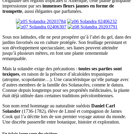
Originaire des régions tropicales d’Amérique, cette plante grimpante
impressionne par ses
immenses fleurs jaunes en forme de
trompette
, aussi élégantes que parfumées.
Sous nos latitudes, elle ne peut prospérer qu’à l’abri du gel, dans des
jardins favorisés ou en culture protégée. Son feuillage persistant et
son développement spectaculaire, ses lianes peuvent atteindre
jusqu’à plusieurs mètres, en font une plante ornementale
remarquable.
Mais la solandre exige des précautions :
toutes ses parties sont
toxiques
, en raison de la présence d’alcaloïdes tropaniques
(atropine, scopolamine…). Une caractéristique qu’elle partage avec
d’autres membres de la famille des Solanacées, comme le datura.
Connue depuis longtemps pour ses propriétés médicinales, la plante
était déjà utilisée dans certaines traditions précolombiennes.
Son nom rend hommage au naturaliste suédois
Daniel Carl
Solander
(1736-1782), élève de Linné et compagnon de James
Cook qui l’a décrite lors de son premier voyage autour du monde.
Une discrète passerelle entre botanique, histoire et exploration.
Un éclair jaune venu des rivières