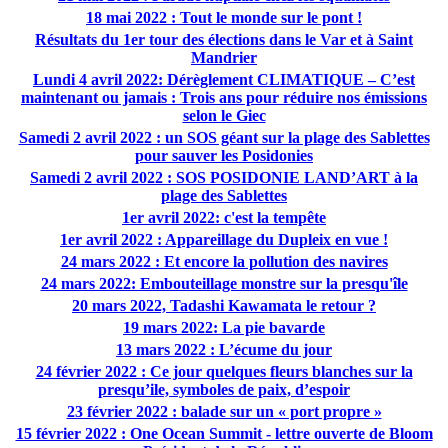
18 mai 2022 : Tout le monde sur le pont !
Résultats du 1er tour des élections dans le Var et à Saint
Mandrier
Lundi 4 avril 2022: Dérèglement CLIMATIQUE – C’est
maintenant ou jamais : Trois ans pour réduire nos émissions
selon le Giec
Samedi 2 avril 2022 : un SOS géant sur la plage des Sablettes
pour sauver les Posidonies
Samedi 2 avril 2022 : SOS POSIDONIE LAND’ART à la
plage des Sablettes
1er avril 2022: c'est la tempête
1er avril 2022 : Appareillage du Dupleix en vue !
24 mars 2022 : Et encore la pollution des navires
24 mars 2022: Embouteillage monstre sur la presqu'île
20 mars 2022, Tadashi Kawamata le retour ?
19 mars 2022: La pie bavarde
13 mars 2022 : L’écume du jour
24 février 2022 : Ce jour quelques fleurs blanches sur la
presqu’ile, symboles de paix, d’espoir
23 février 2022 : balade sur un « port propre »
15 février 2022 : One Ocean Summit - lettre ouverte de Bloom