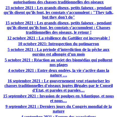
autorisations des chasses traditionnelles des oiseaux
23 octobre 2021 : Les grands diseux, petits faiseux - pendant
qu’ils disent qu’ils font, les constats s’accumulent : "They talk,
but they don't do"
15 octobre 2021 : Les grands diseux, petits faiseux - pendant
qu’ils disent qu’ils font, les constats s’accumulent : Chasses
traditionnelles des oiseaux, le retour !
12 octobre 2021 : La résilience du Gattilier est incroyable !
10 octobre 2021: Introspection du potimarron
5 octobre 2021 : La période d’interdiction de la pêche aux
oursins est allongée d’un mois
5 octobre 2021 : Réaction au sujet des biomédias qui polluent
nos plages
4 octobre 2021 : Entre deux ondées, la vie s’active dans la
nature …
16 septembre 2021 : Le gouvernement veut réautoriser les
chasses traditionnelles d'oiseaux jugées illégales par le Conseil
d'Etat, et paroles et paroles…
15 septembre 2021 : Invasion de poulpes en Atlantique, et nous
et nous…
9 septembre 2021 : Derniers jours du Congrès mondial de la
nature
4 septembre 2021 : Forum des associations