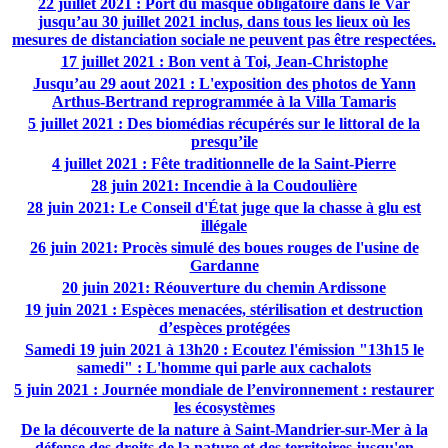
22 juillet 2021 : Port du masque obligatoire dans le Var
jusqu’au 30 juillet 2021 inclus, dans tous les lieux où les
mesures de distanciation sociale ne peuvent pas être respectées.
17 juillet 2021 : Bon vent à Toi, Jean-Christophe
Jusqu’au 29 aout 2021 : L'exposition des photos de Yann
Arthus-Bertrand reprogrammée à la Villa Tamaris
5 juillet 2021 : Des biomédias récupérés sur le littoral de la
presqu’ile
4 juillet 2021 : Fête traditionnelle de la Saint-Pierre
28 juin 2021: Incendie à la Coudoulière
28 juin 2021: Le Conseil d'État juge que la chasse à glu est
illégale
26 juin 2021: Procès simulé des boues rouges de l'usine de
Gardanne
20 juin 2021: Réouverture du chemin Ardissone
19 juin 2021 : Espèces menacées, stérilisation et destruction
d’espèces protégées
Samedi 19 juin 2021 à 13h20 : Ecoutez l'émission "13h15 le
samedi" : L'homme qui parle aux cachalots
5 juin 2021 : Journée mondiale de l’environnement : restaurer
les écosystèmes
De la découverte de la nature à Saint-Mandrier-sur-Mer à la
défense des droits de la nature et des territoires jusqu'en