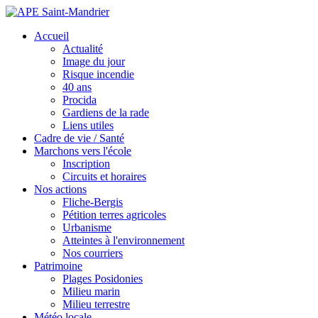
Accueil
Actualité
Image du jour
Risque incendie
40 ans
Procida
Gardiens de la rade
Liens utiles
Cadre de vie / Santé
Marchons vers l'école
Inscription
Circuits et horaires
Nos actions
Fliche-Bergis
Pétition terres agricoles
Urbanisme
Atteintes à l'environnement
Nos courriers
Patrimoine
Plages Posidonies
Milieu marin
Milieu terrestre
Météo locale