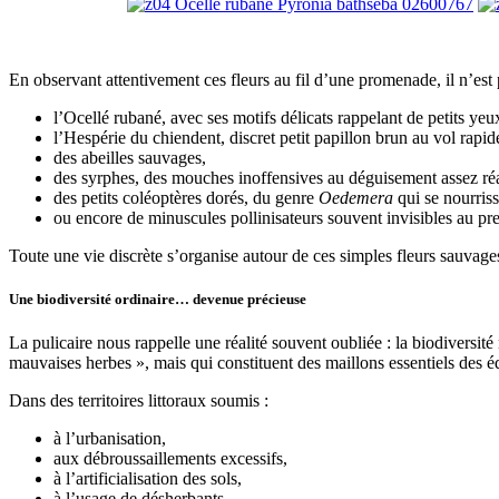
En observant attentivement ces fleurs au fil d’une promenade, il n’est 
l’Ocellé rubané, avec ses motifs délicats rappelant de petits ye
l’Hespérie du chiendent, discret petit papillon brun au vol rapid
des abeilles sauvages,
des syrphes, des mouches inoffensives au déguisement assez réa
des petits coléoptères dorés, du genre
Oedemera
qui se nourris
ou encore de minuscules pollinisateurs souvent invisibles au pr
Toute une vie discrète s’organise autour de ces simples fleurs sauvage
Une biodiversité ordinaire… devenue précieuse
La pulicaire nous rappelle une réalité souvent oubliée : la biodiversi
mauvaises herbes », mais qui constituent des maillons essentiels des é
Dans des territoires littoraux soumis :
à l’urbanisation,
aux débroussaillements excessifs,
à l’artificialisation des sols,
à l’usage de désherbants,