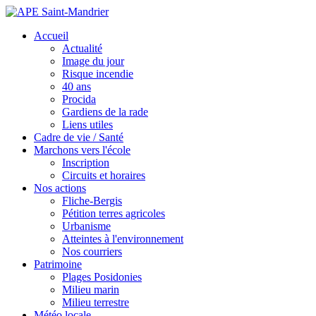
Accueil
Actualité
Image du jour
Risque incendie
40 ans
Procida
Gardiens de la rade
Liens utiles
Cadre de vie / Santé
Marchons vers l'école
Inscription
Circuits et horaires
Nos actions
Fliche-Bergis
Pétition terres agricoles
Urbanisme
Atteintes à l'environnement
Nos courriers
Patrimoine
Plages Posidonies
Milieu marin
Milieu terrestre
Météo locale