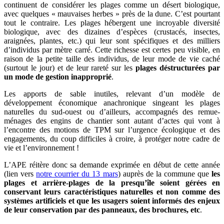
continuent de considérer les plages comme un désert biologique,
avec quelques « mauvaises herbes » près de la dune. C’est pourtant
tout le contraire. Les plages hébergent une incroyable diversité
biologique, avec des dizaines d’espèces (crustacés, insectes,
araignées, plantes, etc.) qui leur sont spécifiques et des milliers
d’individus par mètre carré. Cette richesse est certes peu visible, en
raison de la petite taille des individus, de leur mode de vie caché
(surtout le jour) et de leur rareté sur les
plages déstructurées par
un mode de gestion inapproprié
.
Les apports de sable inutiles, relevant d’un modèle de
développement économique anachronique singeant les plages
naturelles du sud-ouest ou d’ailleurs, accompagnés des remue-
ménages des engins de chantier sont autant d’actes qui vont à
l’encontre des motions de TPM sur l’urgence écologique et des
engagements, du coup difficiles à croire, à protéger notre cadre de
vie et l’environnement !
L’APE réitère donc sa demande exprimée en début de cette année
(lien vers
notre courrier du 13 mars
) auprès de la commune que
les
plages et arrière-plages de la presqu’île soient gérées en
conservant leurs caractéristiques naturelles et non comme des
systèmes artificiels et que les usagers soient informés des enjeux
de leur conservation par des panneaux, des brochures, etc
.