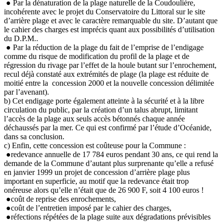
● Par la dénaturation de la plage naturelle de la Coudoulière,
incohérente avec le projet du Conservatoire du Littoral sur le site
d’arrière plage et avec le caractère remarquable du site. D’autant que
le cahier des charges est imprécis quant aux possibilités d’utilisation
du D.P.M..
● Par la réduction de la plage du fait de l’emprise de l’endigage
comme du risque de modification du profil de la plage et de
régression du rivage par l’effet de la houle butant sur l’enrochement,
recul déjà constaté aux extrémités de plage (la plage est réduite de
moitié entre la concession 2000 et la nouvelle concession délimitée
par l’avenant).
b) Cet endigage porte également atteinte à la sécurité et à la libre
circulation du public, par la création d’un talus abrupt, limitant
l’accès de la plage aux seuls accès bétonnés chaque année
déchaussés par la mer. Ce qui est confirmé par l’étude d’Océanide,
dans sa conclusion.
c) Enfin, cette concession est coûteuse pour la Commune :
●redevance annuelle de 17 784 euros pendant 30 ans, ce qui rend la
demande de la Commune d’autant plus surprenante qu’elle a refusé
en janvier 1999 un projet de concession d’arrière plage plus
important en superficie, au motif que la redevance était trop
onéreuse alors qu’elle n’était que de 26 900 F, soit 4 100 euros !
●coût de reprise des enrochements,
●coût de l’entretien imposé par le cahier des charges,
●réfections répétées de la plage suite aux dégradations prévisibles