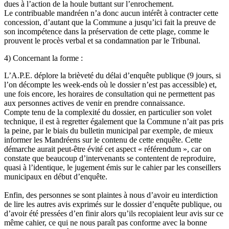
dues à l’action de la houle buttant sur l’enrochement.
Le contribuable mandréen n’a donc aucun intérêt à contracter cette
concession, d’autant que la Commune a jusqu’ici fait la preuve de
son incompétence dans la préservation de cette plage, comme le
prouvent le procès verbal et sa condamnation par le Tribunal.
4) Concernant la forme :
L’A.P.E. déplore la brièveté du délai d’enquête publique (9 jours, si
l’on décompte les week-ends où le dossier n’est pas accessible) et,
une fois encore, les horaires de consultation qui ne permettent pas
aux personnes actives de venir en prendre connaissance.
Compte tenu de la complexité du dossier, en particulier son volet
technique, il est à regretter également que la Commune n’ait pas pris
la peine, par le biais du bulletin municipal par exemple, de mieux
informer les Mandréens sur le contenu de cette enquête. Cette
démarche aurait peut-être évité cet aspect « référendum », car on
constate que beaucoup d’intervenants se contentent de reproduire,
quasi à l’identique, le jugement émis sur le cahier par les conseillers
municipaux en début d’enquête.
Enfin, des personnes se sont plaintes à nous d’avoir eu interdiction
de lire les autres avis exprimés sur le dossier d’enquête publique, ou
d’avoir été pressées d’en finir alors qu’ils recopiaient leur avis sur ce
même cahier, ce qui ne nous paraît pas conforme avec la bonne