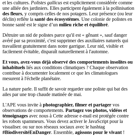
et les cultures.
Polistes gallicus
est explicitement considérée comme
une alliée des jardiniers. Elles participent également à la pollinisation
des fleurs
, y compris celles de nos potagers. Leur présence (ou leur
déclin) reflète la
santé des écosystèmes
. Une colonie de polistes en
bonne santé est le signe d’un
milieu riche et équilibré
.
Détruire un nid de polistes parce qu'il est « gênant », sauf danger
avéré par sa proximité, c'est supprimer des auxiliaires naturels qui
travaillent gratuitement dans notre garrigue. Leur nid, visible et
facilement évitable, disparaît naturellement à l'automne.
Et vous, avez-vous déjà observé des comportements insolites ou
inhabituels
liés aux conditions climatiques ? Chaque observation
contribue à documenter localement ce que les climatologues
mesurent à l'échelle planétaire.
La nature parle. Il suffit de savoir regarder une poliste qui bat des
ailes par une trop chaude matinée de mai.
L'APE vous invite à
photographier, filmer et partager
vos
observations de comportements.
Partagez vos photos, vidéos et
témoignages
avec nous à
Cette adresse e-mail est protégée contre
les robots spammeurs. Vous devez activer le JavaScript pour la
visualiser.
ou sur nos réseaux sociaux avec le hashtag
#BiodiversitéEnDanger
. Ensemble,
agissons pour le vivant
!