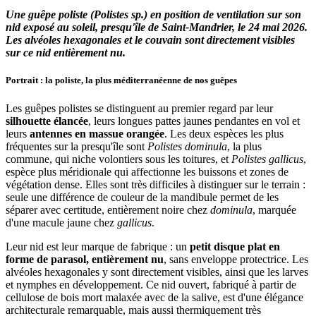
Une guêpe poliste (Polistes sp.) en position de ventilation sur son
nid exposé au soleil, presqu'île de Saint-Mandrier, le 24 mai 2026.
Les alvéoles hexagonales et le couvain sont directement visibles
sur ce nid entièrement nu.
Portrait : la poliste, la plus méditerranéenne de nos guêpes
Les guêpes polistes se distinguent au premier regard par leur
silhouette élancée
, leurs longues pattes jaunes pendantes en vol et
leurs
antennes en massue orangée
. Les deux espèces les plus
fréquentes sur la presqu'île sont
Polistes dominula
, la plus
commune, qui niche volontiers sous les toitures, et
Polistes gallicus
,
espèce plus méridionale qui affectionne les buissons et zones de
végétation dense. Elles sont très difficiles à distinguer sur le terrain :
seule une différence de couleur de la mandibule permet de les
séparer avec certitude, entièrement noire chez
dominula
, marquée
d'une macule jaune chez
gallicus
.
Leur nid est leur marque de fabrique : un
petit disque plat en
forme de parasol, entièrement nu
, sans enveloppe protectrice. Les
alvéoles hexagonales y sont directement visibles, ainsi que les larves
et nymphes en développement. Ce nid ouvert, fabriqué à partir de
cellulose de bois mort malaxée avec de la salive, est d'une élégance
architecturale remarquable, mais aussi thermiquement très