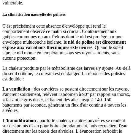
vulnérable.
La climatisation naturelle des polistes
C'est précisément cette absence d'enveloppe qui rend le
comportement observé ce matin si crucial. Contrairement aux
guêpes communes ou aux frelons dont le nid est protégé par une
enveloppe multicouche isolante,
le nid de poliste est directement
exposé aux variations thermiques extérieures
. Quand le soleil
tape, le nid monte en température sous ses rayons ardents, sans
aucune ptotection.
La chaleur produite par le métabolisme des larves s'y ajoute. Au-delà
du seuil critique, le couvain est en danger. La réponse des polistes
est double :
La ventilation
: des ouvrières se postent directement sur les rayons,
s'ancrent solidement, relèvent l'abdomen à 90° par rapport au thorax,
« faisant le gros dos », et battent des ailes jusqu'à 140–150
battements par seconde, générant un flux d'air continu à travers les
alvéoles.
L'humidification
: par forte chaleur, d'autres ouvrières se rendent
sur des points d'eau pour boire abondamment, puis recrachent l'eau
directement sur les parois des alvéoles. L'évaporation refroidit le