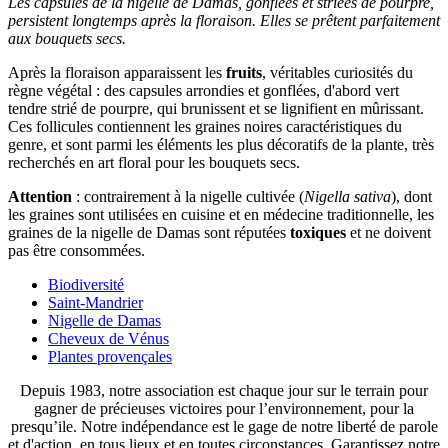
Les capsules de la nigelle de Damas, gonflées et striées de pourpre,
persistent longtemps après la floraison. Elles se prêtent parfaitement
aux bouquets secs.
Après la floraison apparaissent les
fruits
, véritables curiosités du
règne végétal : des capsules arrondies et gonflées, d'abord vert
tendre strié de pourpre, qui brunissent et se lignifient en mûrissant.
Ces follicules contiennent les graines noires caractéristiques du
genre, et sont parmi les éléments les plus décoratifs de la plante, très
recherchés en art floral pour les bouquets secs.
Attention
: contrairement à la nigelle cultivée (
Nigella sativa
), dont
les graines sont utilisées en cuisine et en médecine traditionnelle, les
graines de la nigelle de Damas sont réputées
toxiques
et ne doivent
pas être consommées.
Biodiversité
Saint-Mandrier
Nigelle de Damas
Cheveux de Vénus
Plantes provençales
Depuis 1983, notre association est chaque jour sur le terrain pour
gagner de précieuses victoires pour l’environnement, pour la
presqu’ile. Notre indépendance est le gage de notre liberté de parole
et d'action, en tous lieux et en toutes circonstances. Garantissez notre