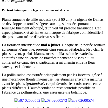
d'une élégance rare.
Portrait botanique : la légèreté comme art de vivre
Plante annuelle de taille modeste (30 à 60 cm), la nigelle de Damas
se développe en touffes légères aux tiges dressées portant un
feuillage finement découpé, d'un vert vif presque translucide. Cet
aspect plumeux et aérien est sa marque de fabrique : on l'identifie à
dix pas, avant même d'avoir vu ses fleurs.
La floraison intervient de
mai à juillet
. Chaque fleur, portée solitaire
au sommet d'une tige, présente cinq sépales pétaloïdes, bleu clair le
plus souvent, parfois blancs, roses ou lilas selon les variétés,
entourés d'une collerette de bractées finement divisées qui lui
confèrent ce caractère si particulier, à mi-chemin entre la fleur
sauvage et la dentelle.
La pollinisation est assurée principalement par les insectes, grâce à
une mécanique florale ingénieuse : les étamines arrivent à maturité
avant les pistils (
protandrie
), ce qui favorise les croisements entre
plants différents. L'autofécondation reste toutefois possible en
l'absence de pollinisateurs, une assurance-vie botanique.