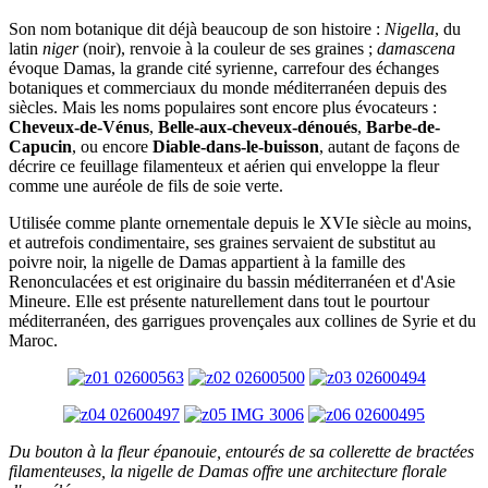
Son nom botanique dit déjà beaucoup de son histoire :
Nigella
, du
latin
niger
(noir), renvoie à la couleur de ses graines ;
damascena
évoque Damas, la grande cité syrienne, carrefour des échanges
botaniques et commerciaux du monde méditerranéen depuis des
siècles. Mais les noms populaires sont encore plus évocateurs :
Cheveux-de-Vénus
,
Belle-aux-cheveux-dénoués
,
Barbe-de-
Capucin
, ou encore
Diable-dans-le-buisson
, autant de façons de
décrire ce feuillage filamenteux et aérien qui enveloppe la fleur
comme une auréole de fils de soie verte.
Utilisée comme plante ornementale depuis le XVIe siècle au moins,
et autrefois condimentaire, ses graines servaient de substitut au
poivre noir, la nigelle de Damas appartient à la famille des
Renonculacées et est originaire du bassin méditerranéen et d'Asie
Mineure. Elle est présente naturellement dans tout le pourtour
méditerranéen, des garrigues provençales aux collines de Syrie et du
Maroc.
Du bouton à la fleur épanouie, entourés de sa collerette de bractées
filamenteuses, la nigelle de Damas offre une architecture florale