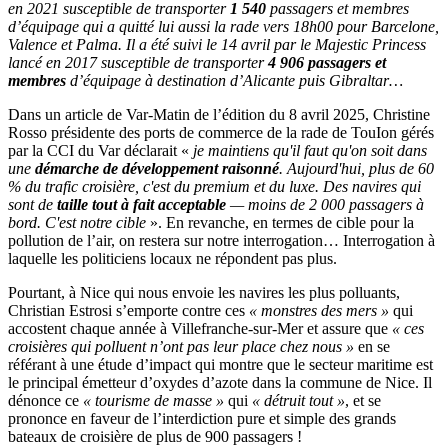
en 2021 susceptible de transporter
1 540
passagers et membres
d’équipage qui a quitté lui aussi la rade vers 18h00 pour Barcelone,
Valence et Palma. Il a été suivi le 14 avril par le Majestic Princess
lancé en 2017 susceptible de transporter
4 906 passagers et
membres
d’équipage à destination d’Alicante puis Gibraltar…
Dans un article de Var-Matin de l’édition du 8 avril 2025, Christine
Rosso présidente des ports de commerce de la rade de TouIon gérés
par la CCI du Var déclarait «
je maintiens qu'il faut qu'on soit dans
une
démarche de développement raisonné
. Aujourd'hui, plus de 60
% du trafic croisière, c'est du premium et du luxe. Des navires qui
sont de
taille tout à fait acceptable
— moins de 2 000 passagers à
bord. C'est notre cible
». En revanche, en termes de cible pour la
pollution de l’air, on restera sur notre interrogation… Interrogation à
laquelle les politiciens locaux ne répondent pas plus.
Pourtant, à Nice qui nous envoie les navires les plus polluants,
Christian Estrosi s’emporte contre ces
« monstres des mers »
qui
accostent chaque année à Villefranche-sur-Mer et assure que
« ces
croisières qui polluent n’ont pas leur place chez nous »
en se
référant à une étude d’impact qui montre que le secteur maritime est
le principal émetteur d’oxydes d’azote dans la commune de Nice. Il
dénonce ce
« tourisme de masse »
qui
« détruit tout »
, et se
prononce en faveur de l’interdiction pure et simple des grands
bateaux de croisière de plus de 900 passagers !