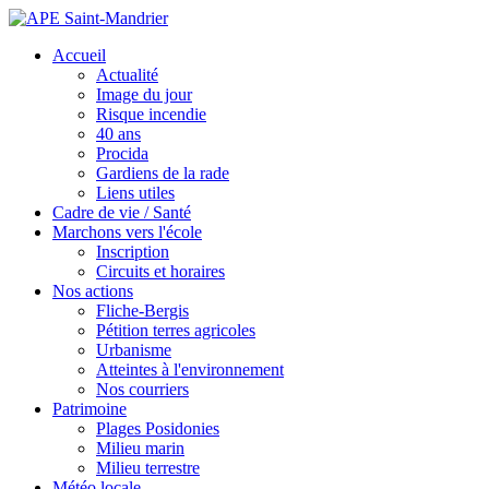
Accueil
Actualité
Image du jour
Risque incendie
40 ans
Procida
Gardiens de la rade
Liens utiles
Cadre de vie / Santé
Marchons vers l'école
Inscription
Circuits et horaires
Nos actions
Fliche-Bergis
Pétition terres agricoles
Urbanisme
Atteintes à l'environnement
Nos courriers
Patrimoine
Plages Posidonies
Milieu marin
Milieu terrestre
Météo locale