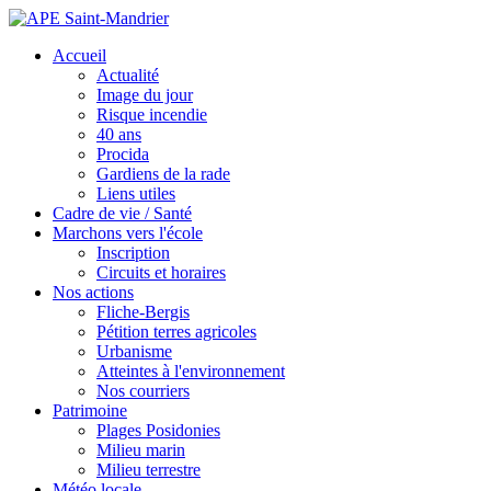
Accueil
Actualité
Image du jour
Risque incendie
40 ans
Procida
Gardiens de la rade
Liens utiles
Cadre de vie / Santé
Marchons vers l'école
Inscription
Circuits et horaires
Nos actions
Fliche-Bergis
Pétition terres agricoles
Urbanisme
Atteintes à l'environnement
Nos courriers
Patrimoine
Plages Posidonies
Milieu marin
Milieu terrestre
Météo locale