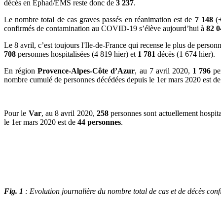
décès en Ephad/EMS reste donc de
3 237
.
Le nombre total de cas graves passés en réanimation est de
7 148
(
confirmés de contamination au COVID-19 s’élève aujourd’hui à
82 0
Le 8 avril, c’est toujours l'Ile-de-France qui recense le plus de per
708
personnes hospitalisées (4 819 hier) et
1 781
décès (1 674 hier).
En région
Provence-Alpes-Côte d’Azur
, au 7 avril 2020,
1 796
pe
nombre cumulé de personnes décédées depuis le 1er mars 2020 est d
Pour le
Var
, au 8 avril 2020,
258
personnes sont actuellement hospi
le 1er mars 2020 est de
44 personnes
.
Fig. 1
: Evolution journalière du nombre total de cas et de décès co