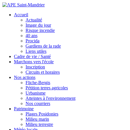
Accueil
Actualité
Image du jour
Risque incendie
40 ans
Procida
Gardiens de la rade
Liens utiles
Cadre de vie / Santé
Marchons vers l'école
Inscription
Circuits et horaires
Nos actions
Fliche-Bergis
Pétition terres agricoles
Urbanisme
Atteintes à l'environnement
Nos courriers
Patrimoine
Plages Posidonies
Milieu marin
Milieu terrestre
Météo locale