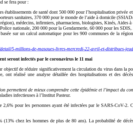
 se fera pour :
es établissements de santé dont 500 000 pour l’hospitalisation privée 
orteurs sanitaires, 370 000 pour le monde de l’aide à domicile (SSIAD/
égion), médecins, infirmiers, pharmaciens, biologistes, Kinés, Aides à 
Police nationale, 200 000 pour la Gendarmerie, 60 000 pour les SDIS, 2
est basée sur un calcul automatique pour les 900 communes de la régi
detail/5-millions-de-masques-livres-mercredi-22-avril-et-distribues-jeu
t seront infectés par le coronavirus le 11 mai
bjectif de réduire significativement la circulation du virus dans la pop
 ont réalisé une analyse détaillée des hospitalisations et des déc
tion permettent de mieux comprendre cette épidémie et l’impact du c
ies infectieuses à l’Institut Pasteur.
st de 2,6% pour les personnes ayant été infectées par le SARS-CoV-2. 
0,5% (13% chez les hommes de plus de 80 ans). La probabilité de déc