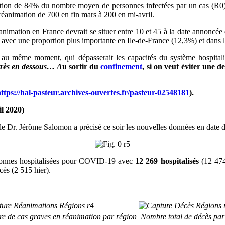
ction de 84% du nombre moyen de personnes infectées par un cas (R0
réanimation de 700 en fin mars à 200 en mi-avril.
éanimation en France devrait se situer entre 10 et 45 à la date annoncé
avec une proportion plus importante en Ile-de-France (12,3%) et dans 
 au même moment, qui dépasserait les capacités du système hospital
très en dessous… A
u sortir du
confinement
, si on veut éviter une
ttps://hal-pasteur.archives-ouvertes.fr/pasteur-02548181
).
l 2020)
e Dr. Jérôme Salomon a précisé ce soir les nouvelles données en date d
personnes hospitalisées pour COVID-19 avec
12 269 hospitalisés
(12 474
cès (2 515 hier).
 de cas graves en réanimation par région
Nombre total de décès par