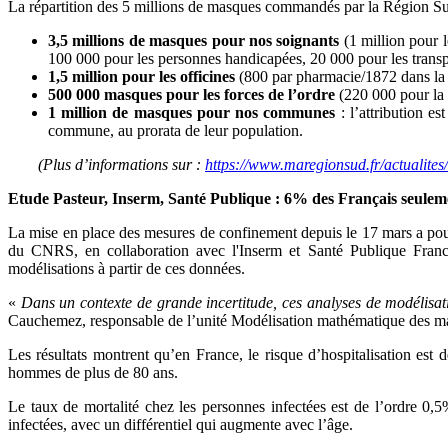
La répartition des 5 millions de masques commandés par la Région Sud
3,5 millions de masques pour nos soignants
(1 million pour l
100 000 pour les personnes handicapées, 20 000 pour les transp
1,5 million pour les officines
(800 par pharmacie/1872 dans la r
500 000 masques pour les forces de l’ordre
(220 000 pour la 
1 million de masques pour nos communes
: l’attribution 
commune, au prorata de leur population.
(Plus d’informations sur :
https://www.maregionsud.fr/actualites/
Etude Pasteur, Inserm, Santé Publique : 6% des Français seulemen
La mise en place des mesures de confinement depuis le 17 mars a pour o
du CNRS, en collaboration avec l'Inserm et Santé Publique France,
modélisations à partir de ces données.
«
Dans un contexte de grande incertitude, ces analyses de modélisa
Cauchemez, responsable de l’unité Modélisation mathématique des malad
Les résultats montrent qu’en France, le risque d’hospitalisation e
hommes de plus de 80 ans.
Le taux de mortalité chez les personnes infectées est de l’ordre 
infectées, avec un différentiel qui augmente avec l’âge.