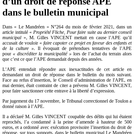
d’un droit de réponse APE
dans le bulletin municipal
Dans « Le Mandréen » N°264 du mois de février 2021, dans un
article intitulé «
Propriété Fliche, Pour faire suite au dernier conseil
municipal
», M. Gilles VINCENT mettait en cause l’APE qu’il
accusait de vouloir «
faire capoter ce projet en faveur des enfants et
de la culture »
. Il évoquait de prétendues tentatives de l’APE
pour
« discréditer la municipalité »
lors de l’achat du terrain alors
que c’est ce que l’APE demandait depuis des années.
L’APE entendait répondre aux inexactitudes de cet article en
demandant un droit de réponse dans le bulletin du mois suivant.
Face au refus d’insertion, le Conseil d’administration de l'APE, en
mai dernier, était contraint de citer a prévenu M. Gilles VINCENT,
pour faire sanctionner cette entrave à la liberté d’expression.
Par jugement du 17 novembre, le Tribunal correctionnel de Toulon a
donné raison à l’APE.
Il a déclaré M. Gilles VINCENT coupable des délits qui lui étaient
reprochés, l’a condamné à la peine d’amende à hauteur de 500
euros, et a ordonné avec exécution provisoire l’insertion du droit de
réponse, sur tous supports, dans le bulletin municipal Le Mandréen