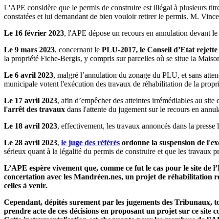
L'APE considère que le permis de construire est illégal à plusieurs titr
constatées et lui demandant de bien vouloir retirer le permis. M. Vinc
Le 16 février 2023
, l'APE dépose un recours en annulation devant le 
Le 9 mars 2023
, concernant le
PLU-2017, le Conseil d’Etat rejette
la propriété Fiche-Bergis, y compris sur parcelles où se situe la Maiso
Le 6 avril 2023
, malgré l’annulation du zonage du PLU, et sans atten
municipale votent l'exécution des travaux de réhabilitation de la pro
Le 17 avril 2023
, afin d’empêcher des atteintes irrémédiables au si
l'arrêt des travaux
dans l'attente du jugement sur le recours en annul
Le 18 avril 2023
, effectivement, les travaux annoncés dans la presse 
Le 28 avril 2023
,
le juge des référés
ordonne la suspension de l'ex
sérieux quant à la légalité du permis de construire et que les travaux pr
L’APE espère vivement que, comme ce fut le cas pour le site de l’
concertation avec les Mandréen.nes, un projet de réhabilitation r
celles à venir.
Cependant, dépités surement par les jugements des Tribunaux, tous
prendre acte de ces décisions en proposant un projet sur ce site co