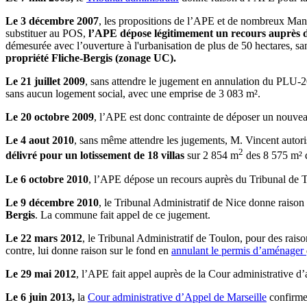
Le 3 décembre 2007
, les propositions de l’APE et de nombreux Mand
substituer au POS,
l’APE dépose légitimement un recours auprès 
démesurée avec l’ouverture à l'urbanisation de plus de 50 hectares, san
propriété Fliche-Bergis (zonage UC).
Le 21 juillet 2009
, sans attendre le jugement en annulation du PLU
sans aucun logement social, avec une emprise de 3 083 m².
Le 20 octobre 2009
, l’APE est donc contrainte de déposer un nouveau
Le 4 aout 2010
, sans même attendre les jugements, M. Vincent autori
2
délivré pour un lotissement de 18 villas
sur 2 854 m
des 8 575 m² d
Le 6 octobre 2010
, l’APE dépose un recours auprès du Tribunal de T
Le 9 décembre 2010
, le Tribunal Administratif de Nice donne raiso
Bergis
. La commune fait appel de ce jugement.
Le 22 mars 2012
, le Tribunal Administratif de Toulon, pour des rai
contre, lui donne raison sur le fond en
annulant le permis d’aménager
Le 29 mai 2012
, l’APE fait appel auprès de la Cour administrative d’
Le 6 juin 2013,
la
Cour administrative d’Appel de Marseille
confirme