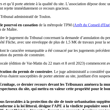
es et qu’il porte atteinte à la qualité du site. L’association dépose donc 
ent rejette immédiatement ce recours gracieux.
Tribunal administratif de Toulon.
 le pourvoi en cassation
de la métropole TPM (
Arrêt du Conseil d'Etat
n de Maître.
dre le jugement du Tribunal concernant la demande d’annulation du perm
priété Fliche, avec une enveloppe de plus de 1,5 M€ de travaux pour la s
te dont le caractère remarquable a été consacré par les jugements préc
ation du permis de construire.
locale (édition de Var-Matin du 22 mars et 8 avril 2023) commencent avec 
écution du permis de construire
. Le juge administratif a considéré q
évus étaient susceptibles de porter atteinte au site, justifiant d'en suspen
Ermitage, ce dernier recours devant les Tribunaux amènera la munici
espectueux du site, qui mettra en valeur cette propriété pour le bo
 favorables à la protection du site de toute urbanisation suppléme
nforme à la loi littoral, désigne l’APE à la vindicte populaire sous 