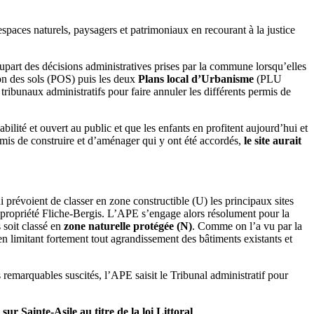
spaces naturels, paysagers et patrimoniaux en recourant à la justice
plupart des décisions administratives prises par la commune lorsqu’elles
ion des sols (POS) puis les deux
Plans local d’Urbanisme
(PLU
 tribunaux administratifs pour faire annuler les différents permis de
bilité et ouvert au public et que les enfants en profitent aujourd’hui et
ermis de construire et d’aménager qui y ont été accordés,
le site aurait
 prévoient de classer en zone constructible (U) les principaux sites
a propriété Fliche-Bergis. L’APE s’engage alors résolument pour la
 soit classé en
zone naturelle protégée (N)
. Comme on l’a vu par la
 limitant fortement tout agrandissement des bâtiments existants et
 remarquables suscités, l’APE saisit le Tribunal administratif pour
ur Sainte-Asile au titre de la loi Littoral
.