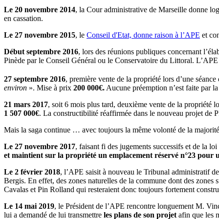
Le 20 novembre 2014
, la Cour administrative de Marseille donne l
en cassation.
Le 27 novembre 2015
, le
Conseil d'Etat, donne raison à l’APE
et co
Début septembre 2016
, lors des réunions publiques concernant l’él
Pinède par le Conseil Général ou le Conservatoire du Littoral. L’APE se
27 septembre 2016
, première vente de la propriété lors d’une séanc
environ
». Mise à prix
200 000€.
Aucune préemption n’est faite par la
21 mars 2017
, soit 6 mois plus tard, deuxième vente de la propriété l
1 507 000€
. La constructibilité réaffirmée dans le nouveau projet de P
Mais la saga continue … avec toujours la même volonté de la majorité 
Le 27 novembre 2017
, faisant fi des jugements successifs et de la l
et maintient sur la propriété un emplacement réservé n°23 pour 
Le 2 février 2018
, l’APE saisit à nouveau le Tribunal administratif 
Bergis. En effet, des zones naturelles de la commune dont des zones s
Cavalas et Pin Rolland qui resteraient donc toujours fortement construct
Le 14 mai 2019
, le Président de l’APE rencontre longuement M. Vincen
lui a demandé de lui transmettre
les plans de son projet
afin que les 