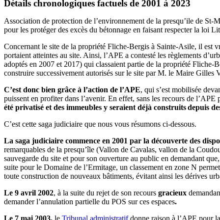
Détails chronologiques factuels de 2001 à 2023
Association de protection de l’environnement de la presqu’ile de St-Ma
pour les protéger des excès du bétonnage en faisant respecter la loi Lit
Concernant le site de la propriété Fliche-Bergis à Sainte-Asile, il est
portaient atteintes au site. Ainsi, l’APE a contesté les règlements d’
adoptés en 2007 et 2017) qui classaient partie de la propriété Fliche-
construire successivement autorisés sur le site par M. le Maire Gilles V
C’est donc bien grâce à l’action de l’APE
, qui s’est mobilisée deva
puissent en profiter dans l’avenir. En effet, sans les recours de l’APE
été privatisé et des immeubles y seraient déjà construits depuis d
C’est cette saga judiciaire que nous vous résumons ci-dessous.
La saga judiciaire commence en 2001 par la découverte des disp
remarquables de la presqu’île (Vallon de Cavalas, vallon de la Coudou
sauvegarde du site et pour son ouverture au public en demandant que, c
suite pour le Domaine de l’Ermitage, un classement en zone N permet 
toute construction de nouveaux bâtiments, évitant ainsi les dérives ur
Le 9 avril 2002
, à la suite du rejet de son recours
gracieux
demandant 
demander l’annulation partielle du POS sur ces espaces
.
Le
7 mai 2003,
le
Tribunal administratif
donne raison à l’APE pour la 