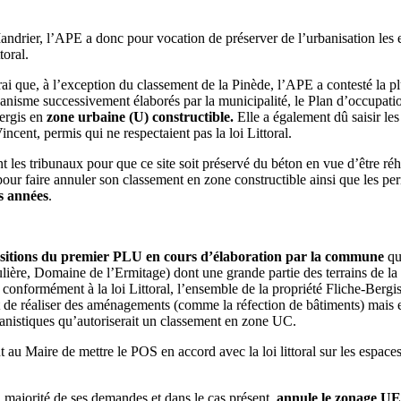
ndrier, l’APE a donc pour vocation de préserver de l’urbanisation les e
toral.
 vrai que, à l’exception du classement de la Pinède, l’APE a contesté la 
urbanisme successivement élaborés par la municipalité, le Plan d’occupat
Bergis en
zone urbaine (U) constructible.
Elle a également dû saisir les
incent, permis qui ne respectaient pas la loi Littoral.
nt les tribunaux pour que ce site soit préservé du béton en vue d’être réha
 pour faire annuler son classement en zone constructible ainsi que les p
es années
.
ositions du premier PLU en cours d’élaboration par la commune
qui
lière, Domaine de l’Ermitage) dont une grande partie des terrains de l
onformément à la loi Littoral, l’ensemble de la propriété Fliche-Bergis
de réaliser des aménagements (comme la réfection de bâtiments) mais en
banistiques qu’autoriserait un classement en zone UC.
au Maire de mettre le POS en accord avec la loi littoral sur les espaces
majorité de ses demandes et dans le cas présent,
annule le zonage UE s