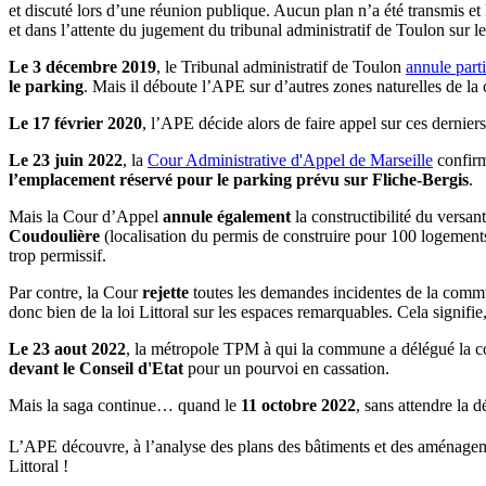
et discuté lors d’une réunion publique. Aucun plan n’a été transmis et
et dans l’attente du jugement du tribunal administratif de Toulon sur
Le 3 décembre 2019
, le Tribunal administratif de Toulon
annule part
le parking
. Mais il déboute l’APE sur d’autres zones naturelles de la
Le 17 février 2020
, l’APE décide alors de faire appel sur ces dernie
Le 23 juin 2022
, la
Cour Administrative d'Appel de Marseille
confirm
l’emplacement réservé pour le parking prévu sur Fliche-Bergis
.
Mais la Cour d’Appel
annule également
la constructibilité du versa
Coudoulière
(localisation du permis de construire pour 100 logement
trop permissif.
Par contre, la Cour
rejette
toutes les demandes incidentes de la com
donc bien de la loi Littoral sur les espaces remarquables. Cela signifie,
Le 23 aout 2022
, la métropole TPM à qui la commune a délégué la c
devant le Conseil d'Etat
pour un pourvoi en cassation.
Mais la saga continue… quand le
11 octobre 2022
, sans attendre la 
L’APE découvre, à l’analyse des plans des bâtiments et des aménagem
Littoral !