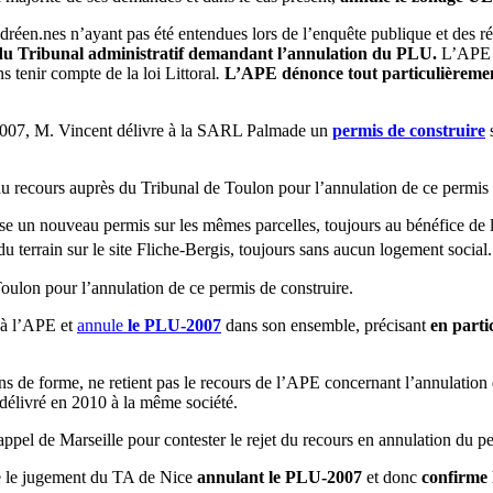
réen.nes n’ayant pas été entendues lors de l’enquête publique et des ré
du Tribunal administratif demandant l’annulation du PLU.
L’APE d
s tenir compte de la loi Littoral
.
L’APE dénonce tout particulièrement 
-2007, M. Vincent délivre à la SARL Palmade un
permis de construire
s
 recours auprès du Tribunal de Toulon pour l’annulation de ce permis de
se un nouveau permis sur les mêmes parcelles, toujours au bénéfice de 
u terrain sur le site Fliche-Bergis, toujours sans aucun logement social.
oulon pour l’annulation de ce permis de construire.
n à l’APE et
annule
le PLU-2007
dans son ensemble, précisant
en partic
sons de forme, ne retient pas le recours de l’APE concernant l’annulati
délivré en 2010 à la même société.
appel de Marseille pour contester le rejet du recours en annulation du pe
 le jugement du TA de Nice
annulant le PLU-2007
et donc
confirme l