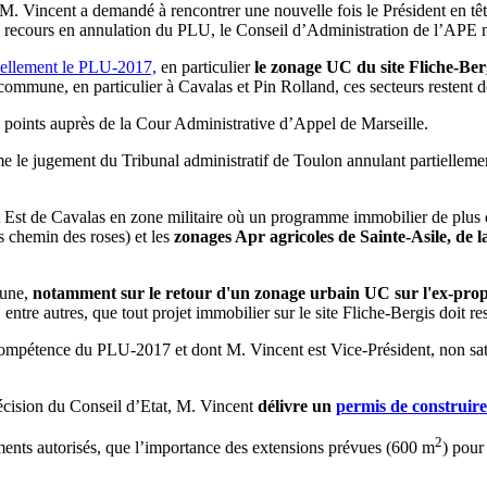
 M. Vincent a demandé à rencontrer une nouvelle fois le Président en tê
 le recours en annulation du PLU, le Conseil d’Administration de l’APE 
iellement le PLU-2017,
en particulier
le zonage UC du site Fliche-Berg
 commune, en particulier à Cavalas et Pin Rolland, ces secteurs restent d
rs points auprès de la Cour Administrative d’Appel de Marseille.
e le jugement du Tribunal administratif de Toulon annulant partiellem
nt Est de Cavalas en zone militaire où un programme immobilier de plus
s chemin des roses) et les
zonages Apr agricoles
de Sainte-Asile, de 
mune,
notamment sur le retour d'un zonage urbain UC sur l'ex-propr
 entre autres, que tout projet immobilier sur le site Fliche-Bergis doit re
ompétence du PLU-2017 et dont M. Vincent est Vice-Président, non sati
décision du Conseil d’Etat, M. Vincent
délivre un
permis de construire
2
ents autorisés, que l’importance des extensions prévues (600 m
) pour