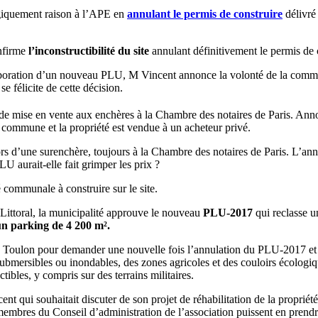
ogiquement raison à l’APE en
annulant le permis de construire
délivré 
nfirme
l’inconstructibilité du site
annulant définitivement le permis de 
aboration d’un nouveau PLU, M Vincent annonce la volonté de la commune 
 félicite de cette décision.
e de mise en vente aux enchères à la Chambre des notaires de Paris. Ann
 commune et la propriété est vendue à un acheteur privé.
ors d’une surenchère, toujours à la Chambre des notaires de Paris. L’annon
LU aurait-elle fait grimper les prix ?
communale à construire sur le site.
oi Littoral, la municipalité approuve le nouveau
PLU-2017
qui reclasse u
un parking
de 4 200 m².
de Toulon pour demander une nouvelle fois l’annulation du PLU-2017 et de
ubmersibles ou inondables, des zones agricoles et des couloirs écologiq
ibles, y compris sur des terrains militaires.
t qui souhaitait discuter de son projet de réhabilitation de la propriét
membres du Conseil d’administration de l’association puissent en prendre