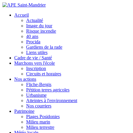
Accueil
Actualité
Image du jour
Risque incendie
40 ans
Procida
Gardiens de la rade
Liens utiles
Cadre de vie / Santé
Marchons vers l'école
Inscription
Circuits et horaires
Nos actions
Fliche-Bergis
Pétition terres agricoles
Urbanisme
Atteintes à l'environnement
Nos courriers
Patrimoine
Plages Posidonies
Milieu marin
Milieu terrestre
Météo locale