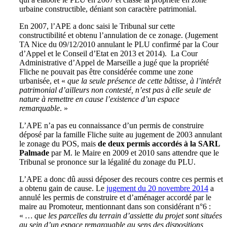
urbaine constructible, déniant son caractère patrimonial.
En 2007, l’APE a donc saisi le Tribunal sur cette
constructibilité et obtenu l’annulation de ce zonage. (Jugement
TA Nice du 09/12/2010 annulant le PLU confirmé par la Cour
d’Appel et le Conseil d’Etat en 2013 et 2014). La Cour
Administrative d’Appel de Marseille a jugé que la propriété
Fliche ne pouvait pas être considérée comme une zone
urbanisée, et «
que la seule présence de cette bâtisse, à l’intérêt
patrimonial d’ailleurs non contesté, n’est pas à elle seule de
nature à remettre en cause l’existence d’un espace
remarquable
. »
L’APE n’a pas eu connaissance d’un permis de construire
déposé par la famille Fliche suite au jugement de 2003 annulant
le zonage du POS, mais
de deux permis accordés à la SARL
Palmade
par M. le Maire en 2009 et 2010 sans attendre que le
Tribunal se prononce sur la légalité du zonage du PLU.
L’APE a donc dû aussi déposer des recours contre ces permis et
a obtenu gain de cause. Le
jugement du 20 novembre 2014
a
annulé les permis de construire et d’aménager accordé par le
maire au Promoteur, mentionnant dans son considérant n°6 :
«
… que les parcelles du terrain d’assiette du projet sont situées
au sein d’un espace remarquable au sens des dispositions