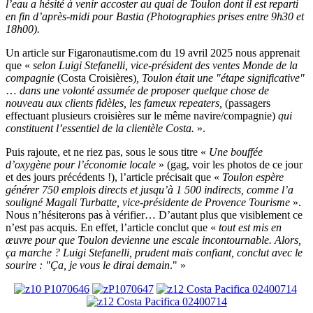
l’eau a hésité à venir accoster au quai de Toulon dont il est reparti
en fin d’après-midi pour Bastia (Photographies prises entre 9h30 et
18h00).
Un article sur Figaronautisme.com du 19 avril 2025 nous apprenait
que «
selon Luigi Stefanelli, vice-président des ventes Monde de la
compagnie
(Costa Croisières)
, Toulon était une "étape significative"
…
dans une volonté assumée de proposer quelque chose de
nouveau aux clients fidèles, les fameux repeaters,
(passagers
effectuant plusieurs croisières sur le même navire/compagnie)
qui
constituent l’essentiel de la clientèle Costa.
».
Puis rajoute, et ne riez pas, sous le sous titre «
Une bouffée
d’oxygène pour l’économie locale
» (gag, voir les photos de ce jour
et des jours précédents !), l’article précisait que «
Toulon espère
générer 750 emplois directs et jusqu’à 1 500 indirects, comme l’a
souligné Magali Turbatte, vice-présidente de Provence Tourisme
».
Nous n’hésiterons pas à vérifier… D’autant plus que visiblement ce
n’est pas acquis. En effet, l’article conclut que «
tout est mis en
œuvre pour que Toulon devienne une escale incontournable. Alors,
ça marche ? Luigi Stefanelli, prudent mais confiant, conclut avec le
sourire : "Ça, je vous le dirai demain
." »