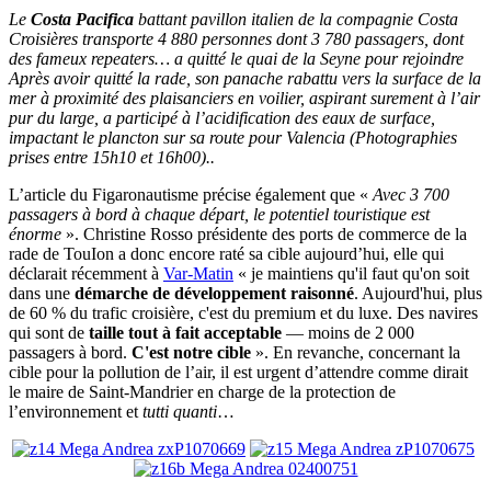
Le
Costa Pacifica
battant pavillon italien de la compagnie Costa
Croisières transporte 4 880 personnes dont 3 780 passagers, dont
des fameux repeaters… a quitté le quai de la Seyne pour rejoindre
Après avoir quitté la rade, son panache rabattu vers la surface de la
mer à proximité des plaisanciers en voilier, aspirant surement à l’air
pur du large, a participé à l’acidification des eaux de surface,
impactant le plancton sur sa route pour Valencia (Photographies
prises entre 15h10 et 16h00)..
L’article du Figaronautisme précise également que «
Avec 3 700
passagers à bord à chaque départ, le potentiel touristique est
énorme
». Christine Rosso présidente des ports de commerce de la
rade de TouIon a donc encore raté sa cible aujourd’hui, elle qui
déclarait récemment à
Var-Matin
« je maintiens qu'il faut qu'on soit
dans une
démarche de développement raisonné
. Aujourd'hui, plus
de 60 % du trafic croisière, c'est du premium et du luxe. Des navires
qui sont de
taille tout à fait acceptable
— moins de 2 000
passagers à bord.
C'est notre cible
». En revanche, concernant la
cible pour la pollution de l’air, il est urgent d’attendre comme dirait
le maire de Saint-Mandrier en charge de la protection de
l’environnement et
tutti quanti
…