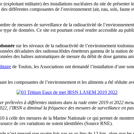
(exploitant militaire) des installations nucléaires du site de présenter 
té des différentes composantes de l’environnement (air, eau, sols, faune 
ombre de mesures de surveillance de la radioactivité de l’environnement d
 type de données. Ce site est pourtant censé rendre accessible au public 
 donnée
sur les niveaux de la radioactivité de l’environnement toulonn
onnées décadaires des radionucléides émetteurs gamma de la station d
onnées des balises automatiques de mesure du débit de dose gamma amb
litaire
de Toulon, les Associations ont demandé l’installation d’une son
ant les composantes de l’environnement et les aliments a été réduite a
mer prélevées à différentes stations dans la rade entre 2019 et 2022 mes
e 2022, l’IRSN a diminué la fréquence des mesures de surveillance en pas
 10 à celle des mesures de la Marine Nationale ce qui permet de montrer
 source de ces variations ne soient identifiées (Source RNE).
 rade n’est mesuré que quatre fois par an au lieu de 12 fois, alors que le