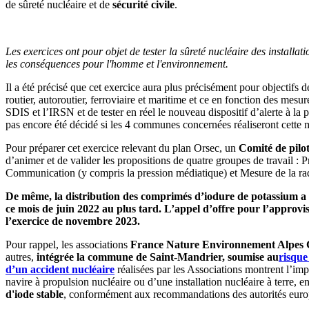
de sûreté nucléaire et de
sécurité civile
.
Les exercices ont pour objet
de tester la sûreté nucléaire des installat
les conséquences pour l'homme et l'environnement.
Il a été précisé que cet exercice aura plus précisément pour objectifs de
routier, autoroutier, ferroviaire et maritime et ce en fonction des mes
SDIS et l’IRSN et de tester en réel le nouveau dispositif d’alerte à la 
pas encore été décidé si les 4 communes concernées réaliseront cette mis
Pour préparer cet exercice relevant du plan Orsec, un
Comité de pilo
d’animer et de valider les propositions de quatre groupes de travail :
Communication (y compris la pression médiatique) et Mesure de la rad
De même, la distribution des comprimés d’iodure de potassium a p
ce mois de juin 2022 au plus tard. L’appel d’offre pour l’approv
l’exercice de novembre 2023.
Pour rappel, les associations
France Nature Environnement Alpes
autres,
intégrée la commune de Saint-Mandrier, soumise au
risque
d’un accident nucléaire
réalisées par les Associations montrent l’imp
navire à propulsion nucléaire ou d’une installation nucléaire à terre, 
d'iode stable
, conformément aux recommandations des autorités europ