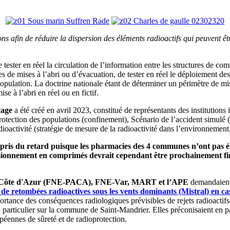
ions afin de réduire la dispersion des éléments radioactifs qui peuvent êtr
 tester en réel la circulation de l’information entre les structures de co
ures de mises à l’abri ou d’évacuation, de tester en réel le déploiement 
population. La doctrine nationale étant de déterminer un périmètre de mise
e à l’abri en réel ou en fictif.
tage
a été créé en avril 2023, constitué de représentants des institutions
 Protection des populations (confinement), Scénario de l’accident simulé
ioactivité (stratégie de mesure de la radioactivité dans l’environneme
ris du retard puisque les pharmacies des 4 communes n’ont pas été 
isionnement en comprimés devrait cependant être prochainement fin
 Côte d'Azur (FNE-PACA), FNE-Var, MART et l’APE
demandaient 
 de retombées radioactives sous les vents dominants (Mistral) en ca
ortance des conséquences radiologiques prévisibles de rejets radioactifs
en particulier sur la commune de Saint-Mandrier. Elles préconisaient en p
éennes de sûreté et de radioprotection.