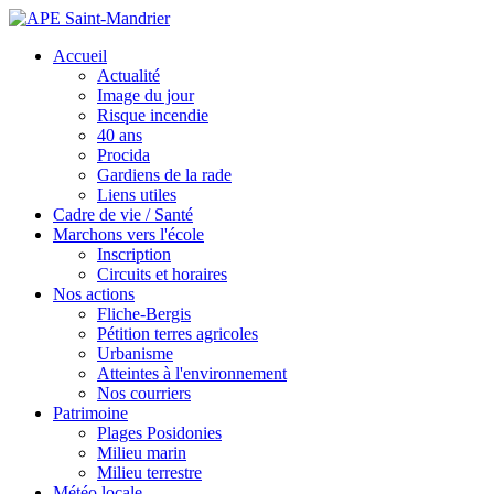
Accueil
Actualité
Image du jour
Risque incendie
40 ans
Procida
Gardiens de la rade
Liens utiles
Cadre de vie / Santé
Marchons vers l'école
Inscription
Circuits et horaires
Nos actions
Fliche-Bergis
Pétition terres agricoles
Urbanisme
Atteintes à l'environnement
Nos courriers
Patrimoine
Plages Posidonies
Milieu marin
Milieu terrestre
Météo locale