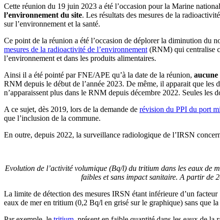
Cette réunion du 19 juin 2023 a été l’occasion pour la Marine nationale 
l’environnement du site
. Les résultats des mesures de la radioactivi
sur l’environnement et la santé.
Ce point de la réunion a été l’occasion de déplorer la diminution du n
mesures de la radioactivité de l’environnement
(RNM) qui centralise ce
l’environnement et dans les produits alimentaires.
Ainsi il a été pointé par FNE/APE qu’à la date de la réunion,
aucune
RNM depuis le début de l’année 2023. De même, il apparait que les d
n’apparaissent plus dans le RNM depuis décembre 2022. Seules les d
A ce sujet, dès 2019, lors de la demande de
révision du PPI du port mi
que l’inclusion de la commune.
En outre, depuis 2022, la surveillance radiologique de l’IRSN concern
Evolution de l’activité volumique (Bq/l) du tritium dans les eaux de 
faibles et sans impact sanitaire. A partir d
La limite de détection des mesures IRSN étant inférieure d’un facteur
eaux de mer en tritium (0,2 Bq/l en grisé sur le graphique) sans que la
Par exemple, le
tritium
, présent en faible quantité dans les eaux de la