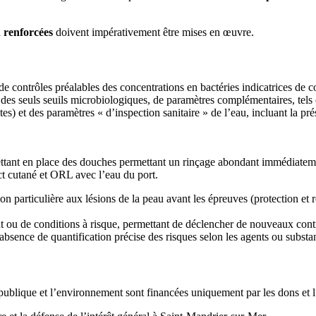
 renforcées
doivent impérativement être mises en œuvre.
e contrôles préalables des concentrations en bactéries indicatrices de c
 des seuls seuils microbiologiques, de paramètres complémentaires, te
s) et des paramètres « d’inspection sanitaire » de l’eau, incluant la pr
ant en place des douches permettant un rinçage abondant immédiatement 
ct cutané et ORL avec l’eau du port.
on particulière aux lésions de la peau avant les épreuves (protection et
t ou de conditions à risque, permettant de déclencher de nouveaux contrô
l’absence de quantification précise des risques selon les agents ou subst
ublique et l’environnement sont financées uniquement par les dons et 