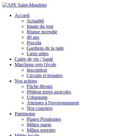
Accueil
Actualité
Image du jour
Risque incendie
40 ans
Procida
Gardiens de la rade
Liens utiles
Cadre de vie / Santé
Marchons vers l'école
Inscription
Circuits et horaires
Nos actions
Fliche-Bergis
Pétition terres agricoles
Urbanisme
Atteintes à l'environnement
Nos courriers
Patrimoine
Plages Posidonies
Milieu marin
Milieu terrestre
Météo locale