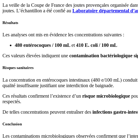
La veille de la Coupe de France des joutes provençales organisée dans
joutes. L’échantillon a été confié au
Laboratoire départemental d’an
Résultats
Les analyses ont mis en évidence les concentrations suivantes :
480 entérocoques / 100 mL
et
410 E. coli / 100 mL
Ces valeurs élevées indiquent une
contamination bactériologique sig
Risques sanitaires
La concentration en entérocoques intestinaux (480 e/100 mL) conduit à
qualité insuffisante justifiant une interdiction de baignade.
Ces résultats confirment l’existence d’un
risque microbiologique
pou
respectés.
De telles concentrations peuvent entraîner des
infections gastro-intes
Conclusion
Les contaminations microbiologiques observées confirment que l’inter