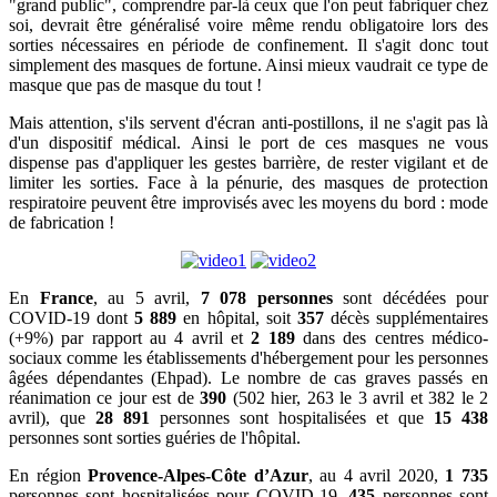
"grand public", comprendre par-là ceux que l'on peut fabriquer chez
soi, devrait être généralisé voire même rendu obligatoire lors des
sorties nécessaires en période de confinement. Il s'agit donc tout
simplement des masques de fortune. Ainsi mieux vaudrait ce type de
masque que pas de masque du tout !
Mais attention, s'ils servent d'écran anti-postillons, il ne s'agit pas là
d'un dispositif médical. Ainsi le port de ces masques ne vous
dispense pas d'appliquer les gestes barrière, de rester vigilant et de
limiter les sorties. Face à la pénurie, des masques de protection
respiratoire peuvent être improvisés avec les moyens du bord : mode
de fabrication !
En
France
, au 5 avril,
7 078 personnes
sont décédées pour
COVID-19 dont
5 889
en hôpital, soit
357
décès supplémentaires
(+9%) par rapport au 4 avril et
2 189
dans des centres médico-
sociaux comme les établissements d'hébergement pour les personnes
âgées dépendantes (Ehpad). Le nombre de cas graves passés en
réanimation ce jour est de
390
(502 hier, 263 le 3 avril et 382 le 2
avril), que
28 891
personnes sont hospitalisées et que
15 438
personnes sont sorties guéries de l'hôpital.
En région
Provence-Alpes-Côte d’Azur
, au 4 avril 2020,
1 735
personnes sont hospitalisées pour COVID-19,
435
personnes sont