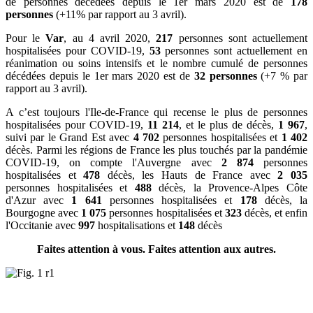
de personnes décédées depuis le 1er mars 2020 est de
178
personnes
(+11% par rapport au 3 avril).
Pour le
Var
, au 4 avril 2020,
217
personnes sont actuellement
hospitalisées pour COVID-19,
53
personnes sont actuellement en
réanimation ou soins intensifs et le nombre cumulé de personnes
décédées depuis le 1er mars 2020 est de
32 personnes
(+7 % par
rapport au 3 avril).
A c’est toujours l'Ile-de-France qui recense le plus de personnes
hospitalisées pour COVID-19,
11 214
, et le plus de décès,
1 967
,
suivi par le Grand Est avec
4 702
personnes hospitalisées et
1 402
décès. Parmi les régions de France les plus touchés par la pandémie
COVID-19, on compte l'Auvergne avec
2 874
personnes
hospitalisées et
478
décès, les Hauts de France avec
2 035
personnes hospitalisées et
488
décès, la Provence-Alpes Côte
d'Azur avec
1 641
personnes hospitalisées et
178
décès, la
Bourgogne avec
1 075
personnes hospitalisées et
323
décès, et enfin
l'Occitanie avec
997
hospitalisations et
148
décès
Faites attention à vous. Faites attention aux autres.