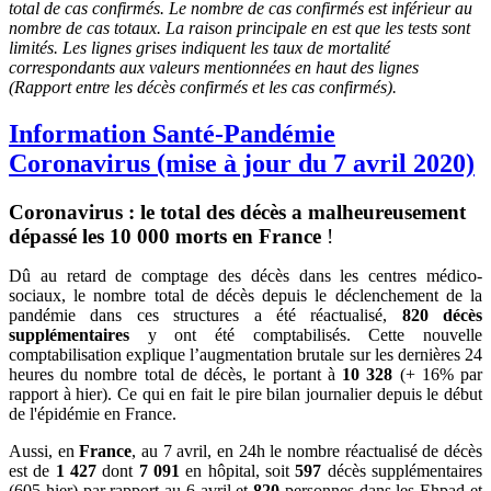
total de cas confirmés.
Le nombre de cas confirmés est inférieur au
nombre de cas totaux. La raison principale en est que les tests sont
limités. Les lignes grises indiquent les taux de mortalité
correspondants aux valeurs mentionnées en haut des lignes
(Rapport entre les décès confirmés et les cas confirmés).
Information Santé-Pandémie
Coronavirus (mise à jour du 7 avril 2020)
Coronavirus : le total des décès a malheureusement
dépassé les 10 000 morts en France
!
Dû au retard de comptage des décès dans les centres médico-
sociaux, le nombre total de décès depuis le déclenchement de la
pandémie dans ces structures a été réactualisé,
820 décès
supplémentaires
y ont été comptabilisés. Cette nouvelle
comptabilisation explique l’augmentation brutale sur les dernières 24
heures du nombre total de décès, le portant à
10 328
(+ 16% par
rapport à hier). Ce qui en fait le pire bilan journalier depuis le début
de l'épidémie en France.
Aussi, en
France
, au 7 avril, en 24h le nombre réactualisé de décès
est de
1 427
dont
7 091
en hôpital, soit
597
décès supplémentaires
(605 hier) par rapport au 6 avril et
820
personnes dans les Ehpad et