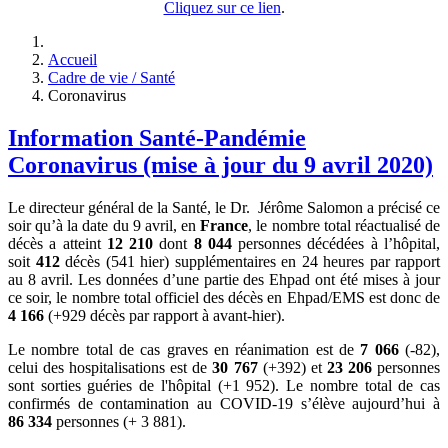
Cliquez sur ce lien
.
Accueil
Cadre de vie / Santé
Coronavirus
Information Santé-Pandémie
Coronavirus (mise à jour du 9 avril 2020)
Le directeur général de la Santé, le Dr. Jérôme Salomon a précisé ce
soir qu’à la date du 9 avril, en
France
, le nombre total réactualisé de
décès a atteint
12 210
dont
8 044
personnes décédées à l’hôpital,
soit
412
décès (541 hier) supplémentaires en 24 heures par rapport
au 8 avril. Les données d’une partie des Ehpad ont été mises à jour
ce soir, le nombre total officiel des décès en Ehpad/EMS est donc de
4 166
(+929 décès par rapport à avant-hier).
Le nombre total de cas graves en réanimation est de
7 066
(-82),
celui des hospitalisations est de
30 767
(+392) et
23 206
personnes
sont sorties guéries de l'hôpital (+1 952). Le nombre total de cas
confirmés de contamination au COVID-19 s’élève aujourd’hui à
86 334
personnes (+ 3 881).