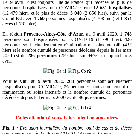
Le 9 avril, c’est toujours l'Ile-de-France qui recense le plus de
personnes hospitalisées pour COVID-19 avec
12 681
hospitalisés
(12 479 hier)
,
et le plus de décès,
3 040
(2 850 hier), suivi par le
Grand Est avec
4 769
personnes hospitalisées (4 708 hier) et
1 854
décès (1 781 hier).
En région
Provence-Alpes-Côte d’Azur
, au 9 avril 2020,
1 748
personnes sont hospitalisées pour COVID-19 (1 796 hier),
426
personnes sont actuellement en réanimation ou soins intensifs (437
hier) et le nombre cumulé de personnes décédées depuis le 1er mars
2020 est de
286 personnes
(269 hier, soit +6% par rapport au 8
avril).
Pour le
Var
, au 9 avril 2020,
268
personnes sont actuellement
hospitalisées pour COVID-19,
56
personnes sont actuellement en
réanimation ou soins intensifs et le nombre cumulé de personnes
décédées depuis le 1er mars 2020 est de
46 personnes
.
Faites attention à vous. Faites attention aux autres.
Fig. 1
: Evolution journalière du nombre total de cas et de décès
confirmés et en hôpital dus au COVID-19 pour la France.