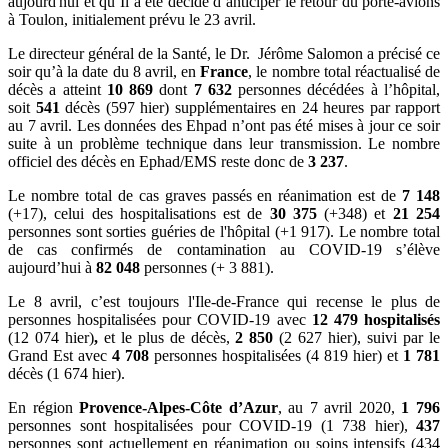
aujourd'hui et qu’Il a été décidé d’anticiper le retour du porte-avions
à Toulon, initialement prévu le 23 avril.
Le directeur général de la Santé, le Dr. Jérôme Salomon a précisé ce
soir qu’à la date du 8 avril, en
France
, le nombre total réactualisé de
décès a atteint
10 869
dont
7 632
personnes décédées à l’hôpital,
soit
541
décès (597 hier) supplémentaires en 24 heures par rapport
au 7 avril. Les données des Ehpad n’ont pas été mises à jour ce soir
suite à un problème technique dans leur transmission. Le nombre
officiel des décès en Ephad/EMS reste donc de
3 237
.
Le nombre total de cas graves passés en réanimation est de
7 148
(+17), celui des hospitalisations est de
30 375
(+348) et
21 254
personnes sont sorties guéries de l'hôpital (+1 917). Le nombre total
de cas confirmés de contamination au COVID-19 s’élève
aujourd’hui à
82 048
personnes (+ 3 881).
Le 8 avril, c’est toujours l'Ile-de-France qui recense le plus de
personnes hospitalisées pour COVID-19 avec
12 479
hospitalisés
(12 074 hier)
,
et le plus de décès,
2 850
(2 627 hier), suivi par le
Grand Est avec
4 708
personnes hospitalisées (4 819 hier) et
1 781
décès (1 674 hier).
En région
Provence-Alpes-Côte d’Azur
, au 7 avril 2020,
1 796
personnes sont hospitalisées pour COVID-19 (1 738 hier),
437
personnes sont actuellement en réanimation ou soins intensifs (434