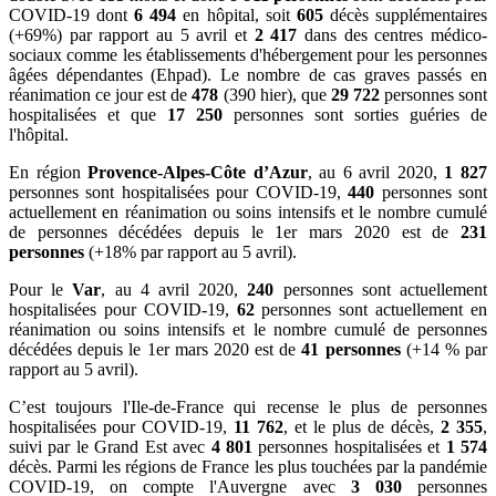
COVID-19 dont
6 494
en hôpital, soit
605
décès supplémentaires
(+69%) par rapport au 5 avril et
2 417
dans des centres médico-
sociaux comme les établissements d'hébergement pour les personnes
âgées dépendantes (Ehpad). Le nombre de cas graves passés en
réanimation ce jour est de
478
(390 hier), que
29 722
personnes sont
hospitalisées et que
17 250
personnes sont sorties guéries de
l'hôpital.
En région
Provence-Alpes-Côte d’Azur
, au 6 avril 2020,
1 827
personnes sont hospitalisées pour COVID-19,
440
personnes sont
actuellement en réanimation ou soins intensifs et le nombre cumulé
de personnes décédées depuis le 1er mars 2020 est de
231
personnes
(+18% par rapport au 5 avril).
Pour le
Var
, au 4 avril 2020,
240
personnes sont actuellement
hospitalisées pour COVID-19,
62
personnes sont actuellement en
réanimation ou soins intensifs et le nombre cumulé de personnes
décédées depuis le 1er mars 2020 est de
41 personnes
(+14 % par
rapport au 5 avril).
C’est toujours l'Ile-de-France qui recense le plus de personnes
hospitalisées pour COVID-19,
11 762
, et le plus de décès,
2 355
,
suivi par le Grand Est avec
4 801
personnes hospitalisées et
1 574
décès. Parmi les régions de France les plus touchées par la pandémie
COVID-19, on compte l'Auvergne avec
3 030
personnes