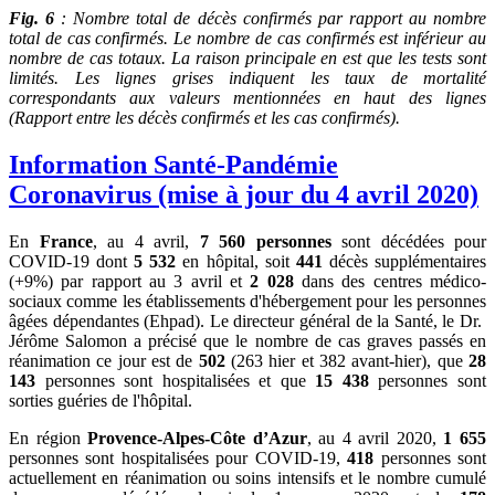
Fig. 6
: Nombre total de décès confirmés par rapport au nombre
total de cas confirmés.
Le nombre de cas confirmés est inférieur au
nombre de cas totaux. La raison principale en est que les tests sont
limités. Les lignes grises indiquent les taux de mortalité
correspondants aux valeurs mentionnées en haut des lignes
(Rapport entre les décès confirmés et les cas confirmés).
Information Santé-Pandémie
Coronavirus (mise à jour du 4 avril 2020)
En
France
, au 4 avril,
7 560 personnes
sont décédées pour
COVID-19 dont
5 532
en hôpital, soit
441
décès supplémentaires
(+9%) par rapport au 3 avril et
2 028
dans des centres médico-
sociaux comme les établissements d'hébergement pour les personnes
âgées dépendantes (Ehpad). Le directeur général de la Santé, le Dr.
Jérôme Salomon a précisé que le nombre de cas graves passés en
réanimation ce jour est de
502
(263 hier et 382 avant-hier), que
28
143
personnes sont hospitalisées et que
15 438
personnes sont
sorties guéries de l'hôpital.
En région
Provence-Alpes-Côte d’Azur
, au 4 avril 2020,
1 655
personnes sont hospitalisées pour COVID-19,
418
personnes sont
actuellement en réanimation ou soins intensifs et le nombre cumulé