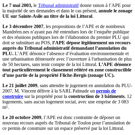
Le
7 mai 2003,
le
Tribunal administratif
donne raison à l’APE pour
la majorité de ses demandes et dans le cas présent,
annule le zonage
UE sur Sainte-Asile au titre de la loi Littoral
.
Le 3 décembre 2007
, les propositions de l’APE et de nombreux
Mandréen.nes n’ayant pas été entendues lors de l’enquête publique
et des réunions publiques lors de l’élaboration du premier PLU qui
doit se substituer au POS,
l’APE dépose légitimement un recours
auprès du Tribunal administratif demandant l’annulation du
PLU.
L’APE dénonce l’absence d’évaluation environnementale et
une urbanisation démesurée avec l’ouverture à l'urbanisation de plus
de 50 hectares, sans tenir compte de la loi Littoral
.
L’APE dénonce
tout particulièrement le classement réitéré en zone constructible
d’une partie de la propriété Fliche-Bergis (zonage UC).
Le 21 juillet 2009
, sans attendre le jugement en annulation du PLU-
2007, M. Vincent délivre à la SARL Palmade un
permis de
construire
sur la propriété pour la
construction de 3 bâtiments
, 12
logements, sans aucun logement social, avec une emprise de 3 083
m².
Le 20 octobre 2009
, l’APE est donc contrainte de déposer un
nouveau recours auprès du Tribunal de Toulon pour l’annulation de
ce permis de construire sur un espace préservé par la loi Littoral.