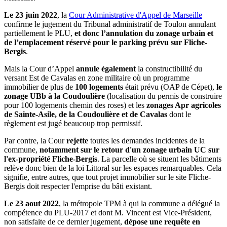
Le 23 juin 2022
, la
Cour Administrative d'Appel de Marseille
confirme le jugement du Tribunal administratif de Toulon annulant
partiellement le PLU,
et donc l’annulation du zonage urbain et
de l’emplacement réservé pour le parking prévu sur Fliche-
Bergis
.
Mais la Cour d’Appel
annule également
la constructibilité du
versant Est de Cavalas en zone militaire où un programme
immobilier de plus de
100 logements
était prévu (OAP de Cépet),
le
zonage
UBb à la Coudoulière
(localisation du permis de construire
pour 100 logements chemin des roses) et les
zonages Apr agricoles
de Sainte-Asile, de la Coudoulière et de Cavalas
dont le
règlement est jugé beaucoup trop permissif.
Par contre, la Cour
rejette
toutes les demandes incidentes de la
commune,
notamment sur le retour d'un zonage urbain UC sur
l'ex-propriété Fliche-Bergis
. La parcelle où se situent les bâtiments
relève donc bien de la loi Littoral sur les espaces remarquables. Cela
signifie, entre autres, que tout projet immobilier sur le site Fliche-
Bergis doit respecter l'emprise du bâti existant.
Le 23 aout 2022
, la métropole TPM à qui la commune a délégué la
compétence du PLU-2017 et dont M. Vincent est Vice-Président,
non satisfaite de ce dernier jugement,
dépose une requête en