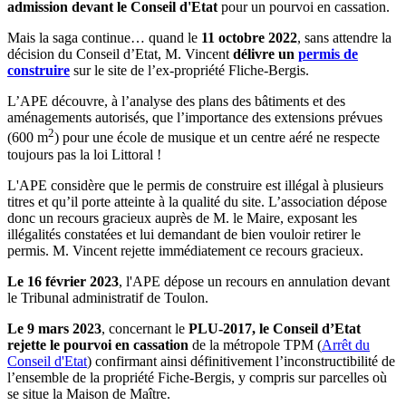
admission devant le Conseil d'Etat
pour un pourvoi en cassation.
Mais la saga continue… quand le
11 octobre 2022
, sans attendre la
décision du Conseil d’Etat, M. Vincent
délivre un
permis de
construire
sur le site de l’ex-propriété Fliche-Bergis.
L’APE découvre, à l’analyse des plans des bâtiments et des
aménagements autorisés, que l’importance des extensions prévues
2
(600 m
) pour une école de musique et un centre aéré ne respecte
toujours pas la loi Littoral !
L'APE considère que le permis de construire est illégal à plusieurs
titres et qu’il porte atteinte à la qualité du site. L’association dépose
donc un recours gracieux auprès de M. le Maire, exposant les
illégalités constatées et lui demandant de bien vouloir retirer le
permis. M. Vincent rejette immédiatement ce recours gracieux.
Le 16 février 2023
, l'APE dépose un recours en annulation devant
le Tribunal administratif de Toulon.
Le 9 mars 2023
, concernant le
PLU-2017, le Conseil d’Etat
rejette le pourvoi en cassation
de la métropole TPM (
Arrêt du
Conseil d'Etat
) confirmant ainsi définitivement l’inconstructibilité de
l’ensemble de la propriété Fiche-Bergis, y compris sur parcelles où
se situe la Maison de Maître.