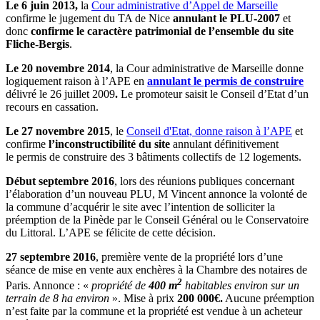
Le 6 juin 2013,
la
Cour administrative d’Appel de Marseille
confirme le jugement du TA de Nice
annulant le PLU-2007
et
donc
confirme le caractère patrimonial de l’ensemble du site
Fliche-Bergis
.
Le 20 novembre 2014
, la Cour administrative de Marseille donne
logiquement raison à l’APE en
annulant le permis de construire
délivré le 26 juillet 2009
.
Le promoteur saisit le Conseil d’Etat d’un
recours en cassation.
Le 27 novembre 2015
, le
Conseil d'Etat, donne raison à l’APE
et
confirme
l’inconstructibilité du site
annulant définitivement
le permis de construire des 3 bâtiments collectifs de 12 logements.
Début septembre 2016
, lors des réunions publiques concernant
l’élaboration d’un nouveau PLU, M Vincent annonce la volonté de
la commune d’acquérir le site avec l’intention de solliciter la
préemption de la Pinède par le Conseil Général ou le Conservatoire
du Littoral. L’APE se félicite de cette décision.
27 septembre 2016
, première vente de la propriété lors d’une
séance de mise en vente aux enchères à la Chambre des notaires de
2
Paris. Annonce : «
propriété de
400 m
habitables environ sur un
terrain de 8 ha environ
». Mise à prix
200 000€.
Aucune préemption
n’est faite par la commune et la propriété est vendue à un acheteur