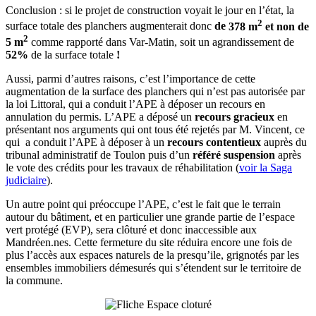
Conclusion : si le projet de construction voyait le jour en l’état, la
2
surface totale des planchers augmenterait donc
de
378 m
et non de
2
5 m
comme rapporté dans Var-Matin, soit un agrandissement de
52%
de la surface totale
!
Aussi, parmi d’autres raisons, c’est l’importance de cette
augmentation de la surface des planchers qui n’est pas autorisée par
la loi Littoral, qui a conduit l’APE à déposer un recours en
annulation du permis. L’APE a déposé un
recours gracieux
en
présentant nos arguments qui ont tous été rejetés par M. Vincent, ce
qui a conduit l’APE à déposer à un
recours contentieux
auprès du
tribunal administratif de Toulon puis d’un
référé suspension
après
le vote des crédits pour les travaux de réhabilitation (
voir la Saga
judiciaire
).
Un autre point qui préoccupe l’APE, c’est le fait que le terrain
autour du bâtiment, et en particulier une grande partie de l’espace
vert protégé (EVP), sera clôturé et donc inaccessible aux
Mandréen.nes. Cette fermeture du site réduira encore une fois de
plus l’accès aux espaces naturels de la presqu’ile, grignotés par les
ensembles immobiliers démesurés qui s’étendent sur le territoire de
la commune.