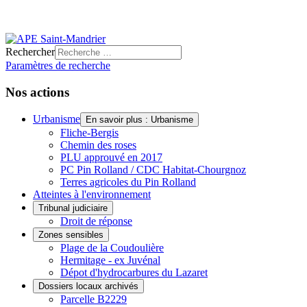
Rechercher
Paramètres de recherche
Nos actions
Urbanisme
En savoir plus : Urbanisme
Fliche-Bergis
Chemin des roses
PLU approuvé en 2017
PC Pin Rolland / CDC Habitat-Chourgnoz
Terres agricoles du Pin Rolland
Atteintes à l'environnement
Tribunal judiciaire
Droit de réponse
Zones sensibles
Plage de la Coudoulière
Hermitage - ex Juvénal
Dépot d'hydrocarbures du Lazaret
Dossiers locaux archivés
Parcelle B2229