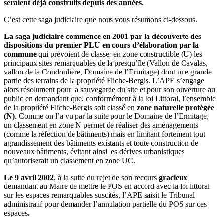
seraient déjà construits depuis des années
.
C’est cette saga judiciaire que nous vous résumons ci-dessous.
La saga judiciaire commence en 2001 par la découverte des
dispositions du premier PLU en cours d’élaboration par la
commune
qui prévoient de classer en zone constructible (U) les
principaux sites remarquables de la presqu’île (Vallon de Cavalas,
vallon de la Coudoulière, Domaine de l’Ermitage) dont une grande
partie des terrains de la propriété Fliche-Bergis. L’APE s’engage
alors résolument pour la sauvegarde du site et pour son ouverture au
public en demandant que, conformément à la loi Littoral, l’ensemble
de la propriété Fliche-Bergis soit classé en
zone naturelle protégée
(N)
. Comme on l’a vu par la suite pour le Domaine de l’Ermitage,
un classement en zone N permet de réaliser des aménagements
(comme la réfection de bâtiments) mais en limitant fortement tout
agrandissement des bâtiments existants et toute construction de
nouveaux bâtiments, évitant ainsi les dérives urbanistiques
qu’autoriserait un classement en zone UC.
Le 9 avril 2002
, à la suite du rejet de son recours
gracieux
demandant au Maire de mettre le POS en accord avec la loi littoral
sur les espaces remarquables suscités, l’APE saisit le Tribunal
administratif pour demander l’annulation partielle du POS sur ces
espaces
.