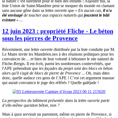
la nature c’est surement pour le bien des enfants ! Aujourd’hui, la
liste Union de Saint-Mandrier peut se moquer du monde en clamant
sans aucune gêne dans sa lettre ouverte que «
En aucun cas,
il n'a
été envisagé
de toucher aux espaces naturels qui
jouxtent le bâti
existant
» ...
12 juin 2023 : propriété Fliche - Le béton
sous les pierres de Provence
Récemment, une lettre ouverte distribuée par la liste conduite par M.
Le Maire invite les Mandréen.nes à des réunions politiques pour les
convaincre de… et bien de leur volonté à bétonner le site naturel de
Fliche-Bergis. Il est écrit, parmi les nombreuses contrevérités, que
l'APE prétendrait que
les façades du projet sont des blocs en béton
alors qu'il s'agit de blocs de pierre de Provence
... Oh, mais dites
donc, quelle audace ces gens de l’APE ! C’est cet argument massue
qui aurait convaincu le juge des référés ? Quelle galéjade !
La perspective du bâtiment présentée dans la lettre ouverte parle
d’elle-même question béton, non ?
Mais à quoi servirait un parement, même en pierre de Provence, si