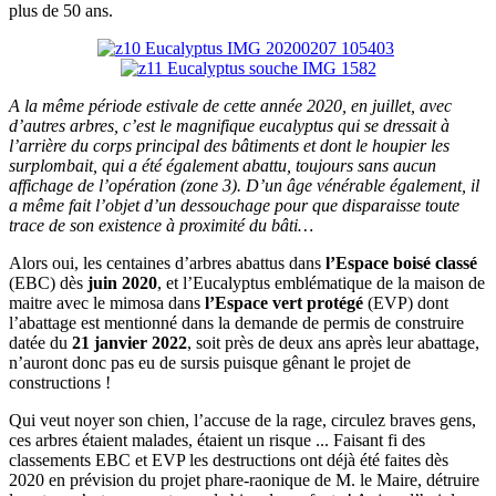
plus de 50 ans.
A la même période estivale de cette année 2020, en juillet, avec
d’autres arbres, c’est le magnifique eucalyptus qui se dressait à
l’arrière du corps principal des bâtiments et dont le houpier les
surplombait, qui a été également abattu, toujours sans aucun
affichage de l’opération (zone 3). D’un âge vénérable également, il
a même fait l’objet d’un dessouchage pour que disparaisse toute
trace de son existence à proximité du bâti…
Alors oui, les centaines d’arbres abattus dans
l’Espace boisé classé
(EBC) dès
juin 2020
, et l’Eucalyptus emblématique de la maison de
maitre avec le mimosa dans
l’Espace vert protégé
(EVP) dont
l’abattage est mentionné dans la demande de permis de construire
datée du
21 janvier 2022
, soit près de deux ans après leur abattage,
n’auront donc pas eu de sursis puisque gênant le projet de
constructions !
Qui veut noyer son chien, l’accuse de la rage, circulez braves gens,
ces arbres étaient malades, étaient un risque ... Faisant fi des
classements EBC et EVP les destructions ont déjà été faites dès
2020 en prévision du projet phare-raonique de M. le Maire, détruire