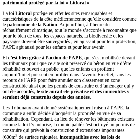
patrimonial protégé par la loi « Littoral ».
La
loi Littoral
protège en effet les sites remarquables et
caractéristiques de la côte méditerranéenne qu’elle considère comme
le
patrimoine de la Nation
. Aujourd’hui, à l’heure du
réchauffement climatique, tout le monde s’accorde à reconnaître que
pour le bien de tous, les espaces naturels, la biodiversité et les
paysages doivent être sauvegardés ; en agissant pour leur protection,
l’APE agit aussi pour les enfants et pour leur avenir.
Et
c’est bien grâce à l’action de l’APE
, qui s’est mobilisée devant
les tribunaux pour que ce site soit préservé du béton en vue d’être
réhabilité et ouvert au public, que les enfants en profitent
aujourd’hui et puissent en profiter dans l’avenir. En effet, sans les
recours de l’APE pour faire annuler son classement en zone
constructible ainsi que les permis de construire et d’aménager qui y
ont été accordés,
le site aurait été privatisé et des immeubles y
seraient déjà construits depuis des années
.
Les Tribunaux ayant donné systématiquement raison à l’APE, la
commune a enfin décidé d’acquérir la propriété en vue de sa
réhabilitation. Cependant, au lieu de rénover les bâtiments existants
comme la loi l’y autorise, la municipalité s’est octroyé un permis de
construire qui prévoit la construction d’extensions importantes
2
(600m
de surface rajoutée),
incompatibles avec les lois de