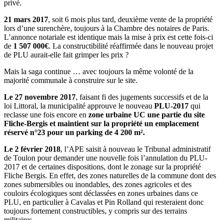
privé.
21 mars 2017
, soit 6 mois plus tard, deuxième vente de la propriété
lors d’une surenchère, toujours à la Chambre des notaires de Paris.
L’annonce notariale est identique mais la mise à prix est cette fois-ci
de
1 507 000€
. La constructibilité réaffirmée dans le nouveau projet
de PLU aurait-elle fait grimper les prix ?
Mais la saga continue … avec toujours la même volonté de la
majorité communale à construire sur le site.
Le 27 novembre 2017
, faisant fi des jugements successifs et de la
loi Littoral, la municipalité approuve le nouveau
PLU-2017
qui
reclasse une fois encore en
zone urbaine UC une partie du site
Fliche-Bergis et maintient sur la propriété un emplacement
réservé n°23 pour un parking
de 4 200 m².
Le 2 février 2018
, l’APE saisit à nouveau le Tribunal administratif
de Toulon pour demander une nouvelle fois l’annulation du PLU-
2017 et de certaines dispositions, dont le zonage sur la propriété
Fliche Bergis. En effet, des zones naturelles de la commune dont des
zones submersibles ou inondables, des zones agricoles et des
couloirs écologiques sont déclassées en zones urbaines dans ce
PLU, en particulier à Cavalas et Pin Rolland qui resteraient donc
toujours fortement constructibles, y compris sur des terrains
militaires.