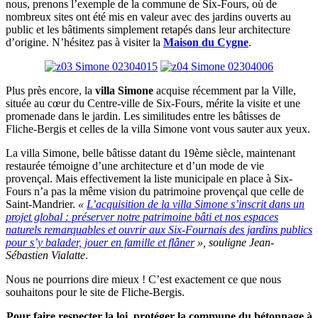
nous, prenons l’exemple de la commune de Six-Fours, où de
nombreux sites ont été mis en valeur avec des jardins ouverts au
public et les bâtiments simplement retapés dans leur architecture
d’origine. N’hésitez pas à visiter la
Maison du Cygne
.
Plus près encore, la
villa Simone
acquise récemment par la Ville,
située au cœur du Centre-ville de Six-Fours, mérite la visite et une
promenade dans le jardin. Les similitudes entre les bâtisses de
Fliche-Bergis et celles de la villa Simone vont vous sauter aux yeux.
La villa Simone, belle bâtisse datant du 19ème siècle, maintenant
restaurée témoigne d’une architecture et d’un mode de vie
provençal. Mais effectivement la liste municipale en place à Six-
Fours n’a pas la même vision du patrimoine provençal que celle de
Saint-Mandrier.
«
L’acquisition de la villa Simone s’inscrit dans un
projet global : préserver notre patrimoine bâti et nos espaces
naturels remarquables et ouvrir aux Six-Fournais des jardins publics
pour s’y balader, jouer en famille et flâner
», souligne Jean-
Sébastien Vialatte
.
Nous ne pourrions dire mieux ! C’est exactement ce que nous
souhaitons pour le site de Fliche-Bergis.
Pour faire respecter la loi, protéger la commune du bétonnage à