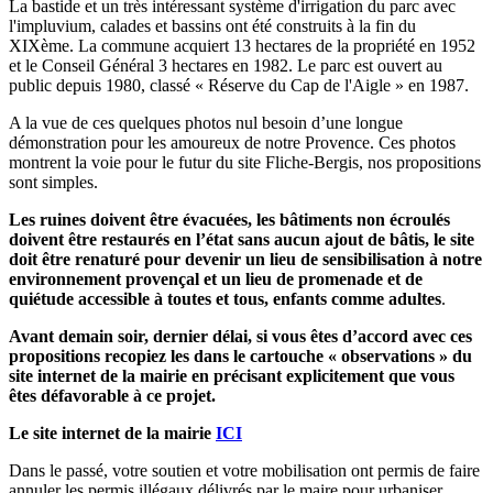
La bastide et un très intéressant système d'irrigation du parc avec
l'impluvium, calades et bassins ont été construits à la fin du
XIXème. La commune acquiert 13 hectares de la propriété en 1952
et le Conseil Général 3 hectares en 1982. Le parc est ouvert au
public depuis 1980, classé « Réserve du Cap de l'Aigle » en 1987.
A la vue de ces quelques photos nul besoin d’une longue
démonstration pour les amoureux de notre Provence. Ces photos
montrent la voie pour le futur du site Fliche-Bergis, nos propositions
sont simples.
Les ruines doivent être évacuées, les bâtiments non écroulés
doivent être restaurés en l’état sans aucun ajout de bâtis, le site
doit être renaturé pour devenir un lieu de sensibilisation à notre
environnement provençal et un lieu de promenade et de
quiétude accessible à toutes et tous, enfants comme adultes
.
Avant demain soir, dernier délai, si vous êtes d’accord avec ces
propositions recopiez les dans le cartouche « observations » du
site internet de la mairie en précisant explicitement que vous
êtes défavorable à ce projet.
Le site internet de la mairie
ICI
Dans le passé, votre soutien et votre mobilisation ont permis de faire
annuler les permis illégaux délivrés par le maire pour urbaniser