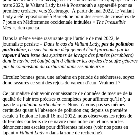
mars 2022, le Valiant Lady basé à Portsmouth a appareillé pour sa
première croisière vers Zeebrugge. À partir de mai 2022, le Valiant
Lady a été repositionné à Barcelone pour des séries de croisières de
7 jours en Méditerranée occidentale intitulées «
The Irresistible
Med
», rien que ça.
Dans la même veine rassurante que l’article de mai 2022, le
journaliste persiste «
Dans le cas du Valiant Lady,
pas de pollution
particulière
, ce spectaculaire dégagement étant provoqué par
la
vapeur d’eau
issue des systèmes de lavage des fumées (scrubbers)
dont le navire est équipé afin d’éliminer les oxydes de soufre générés
par la combustion du carburant dans ses moteurs
».
Circulez bonnes gens, une aubaine en période de sécheresse, soyez
donc rassurés ce sont des rejets de vapeur d’eau. Vraiment ?
Ce journaliste doit avoir connaissance de données de mesure de la
qualité de l’air très précises et complètes pour affirmer qu’il n’y a
pas de «
pollution particulière
». Nous n’avons pas ses mêmes
certitudes quant à l’absence de pollution car, depuis sa première
escale à Toulon le lundi 16 mai 2022, nous observons les rejets de
différentes couleurs de ce navire dans notre ciel et nos articles
dénoncent ses escales pour différentes raisons (voir nos posts en
tapant «
Valiant Lady
» dans la zone de recherche).