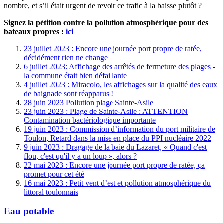
nombre, et s’il était urgent de revoir ce trafic à la baisse plutôt ?
Signez la pétition contre la pollution atmosphérique pour des
bateaux propres :
ici
23 juillet 2023 : Encore une journée port propre de ratée,
décidément rien ne change
6 juillet 2023: Affichage des arrêtés de fermeture des plages -
la commune était bien défaillante
4 juillet 2023 : Miracolo, les affichages sur la qualité des eaux
de baignade sont réapparus !
28 juin 2023 Pollution plage Sainte-Asile
23 juin 2023 : Plage de Sainte-Asile : ATTENTION
Contamination bactériologique importante
19 juin 2023 : Commission d’information du port militaire de
Toulon, Retard dans la mise en place du PPI nucléaire 2022
9 juin 2023 : Dragage de la baie du Lazaret, « Quand c'est
flou, c'est qu'il y a un loup », alors ?
22 mai 2023 : Encore une journée port propre de ratée, ça
promet pour cet été
16 mai 2023 : Petit vent d’est et pollution atmosphérique du
littoral toulonnais
Eau potable