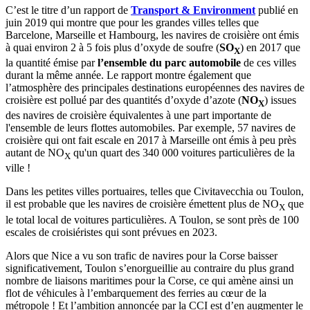
C’est le titre d’un rapport de
Transport & Environment
publié en
juin 2019 qui montre que pour les grandes villes telles que
Barcelone, Marseille et Hambourg, les navires de croisière ont émis
à quai environ 2 à 5 fois plus d’oxyde de soufre (
SO
) en 2017 que
X
la quantité émise par
l’ensemble du parc automobile
de ces villes
durant la même année. Le rapport montre également que
l’atmosphère des principales destinations européennes des navires de
croisière est pollué par des quantités d’oxyde d’azote (
NO
) issues
X
des navires de croisière équivalentes à une part importante de
l'ensemble de leurs flottes automobiles. Par exemple, 57 navires de
croisière qui ont fait escale en 2017 à Marseille ont émis à peu près
autant de NO
qu'un quart des 340 000 voitures particulières de la
X
ville !
Dans les petites villes portuaires, telles que Civitavecchia ou Toulon,
il est probable que les navires de croisière émettent plus de NO
que
X
le total local de voitures particulières. A Toulon, se sont près de 100
escales de croisiéristes qui sont prévues en 2023.
Alors que Nice a vu son trafic de navires pour la Corse baisser
significativement, Toulon s’enorgueillie au contraire du plus grand
nombre de liaisons maritimes pour la Corse, ce qui amène ainsi un
flot de véhicules à l’embarquement des ferries au cœur de la
métropole ! Et l’ambition annoncée par la CCI est d’en augmenter le