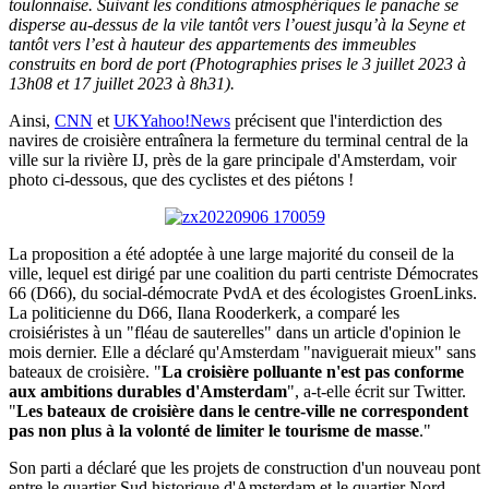
toulonnaise. Suivant les conditions atmosphériques le panache se
disperse au-dessus de la vile tantôt vers l’ouest jusqu’à la Seyne et
tantôt vers l’est à hauteur des appartements des immeubles
construits en bord de port (Photographies prises le 3 juillet 2023 à
13h08 et 17 juillet 2023 à 8h31).
Ainsi,
CNN
et
UKYahoo!News
précisent que l'interdiction des
navires de croisière entraînera la fermeture du terminal central de la
ville sur la rivière IJ, près de la gare principale d'Amsterdam, voir
photo ci-dessous, que des cyclistes et des piétons !
La proposition a été adoptée à une large majorité du conseil de la
ville, lequel est dirigé par une coalition du parti centriste Démocrates
66 (D66), du social-démocrate PvdA et des écologistes GroenLinks.
La politicienne du D66, Ilana Rooderkerk, a comparé les
croisiéristes à un "fléau de sauterelles" dans un article d'opinion le
mois dernier. Elle a déclaré qu'Amsterdam "naviguerait mieux" sans
bateaux de croisière. "
La croisière polluante n'est pas conforme
aux ambitions durables d'Amsterdam
", a-t-elle écrit sur Twitter.
"
Les bateaux de croisière dans le centre-ville ne correspondent
pas non plus à la volonté de limiter le tourisme de masse
."
Son parti a déclaré que les projets de construction d'un nouveau pont
entre le quartier Sud historique d'Amsterdam et le quartier Nord