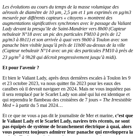
Les évolutions au cours du temps de la masse volumique des
aérosols de diamètre de 10 µm, 2,5 µm et 1 µm exprimés en µg/m3
mesurée par différents capteurs « citoyens » montrent des
augmentations significatives synchrones avec le passage du Valiant
Lady devant la presqu’ile de Saint-Mandrier vers 8h00 (Capteur
nebuleair N°18 avec un pic des particules PM10 à près de 12
µg/m3 à 8h11) et son arrivée à quai vers 9h00 à Toulon avec son
panache bien visible jusqu’à près de 11h00 au-dessus de la ville
(Capteur nebuleair N°14 avec un pic des particules PM10 à près de
3
23 µg/m
à 9h28 qui décroit progressivement jusqu’à midi).
Et pour l’avenir ?
Et bien le Valiant Lady, après deux dernières escales à Toulon les 9
et 23 octobre 2023, va nous quitter fin 2023 pour les eaux des
caraïbes où il devrait naviguer en 2024. Mais ne vous inquiétez pas
il sera remplacé par le Scarlet Lady son ainé qui lui est identique et
qui reprendra le flambeau des croisières de 7 jours «
The Irresistible
Med
» à partir du 5 mai 2024…
Et ce que ne vous a pas dit le journaliste de Mer et marine,
c’est que
le Valiant Lady et le Scarlet Lady, navires très récents, ne sont
pas équipés de système de branchement électrique à quai, alors
vous pourrez toujours admirer leur panache qui enveloppera la