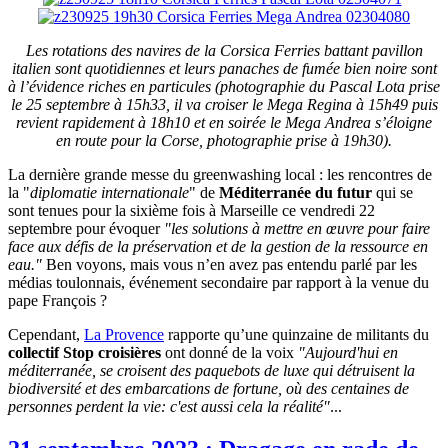
Les rotations des navires de la Corsica Ferries battant pavillon
italien sont quotidiennes et leurs panaches de fumée bien noire sont
à l’évidence riches en particules (photographie du Pascal Lota prise
le 25 septembre à 15h33, il va croiser le Mega Regina à 15h49 puis
revient rapidement à 18h10 et en soirée le Mega Andrea s’éloigne
en route pour la Corse, photographie prise à 19h30).
La dernière grande messe du greenwashing local : les rencontres de
la "
diplomatie internationale
" de
Méditerranée du futur
qui se
sont tenues pour la sixième fois à Marseille ce vendredi 22
septembre pour évoquer
"les solutions à mettre en œuvre pour faire
face aux défis de la préservation et de la gestion de la ressource en
eau."
Ben voyons, mais vous n’en avez pas entendu parlé par les
médias toulonnais, événement secondaire par rapport à la venue du
pape François ?
Cependant,
La Provence
rapporte qu’une quinzaine de militants du
collectif Stop croisières
ont donné de la voix
"Aujourd'hui en
méditerranée, se croisent des paquebots de luxe qui détruisent la
biodiversité et des embarcations de fortune, où des centaines de
personnes perdent la vie: c'est aussi cela la réalité"
...