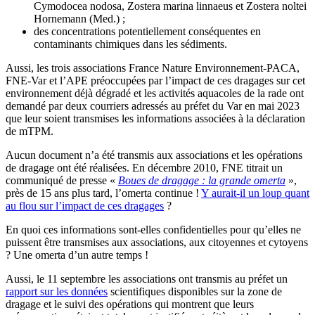
Cymodocea nodosa, Zostera marina linnaeus et Zostera noltei
Hornemann (Med.) ;
des concentrations potentiellement conséquentes en
contaminants chimiques dans les sédiments.
Aussi, les trois associations France Nature Environnement-PACA,
FNE-Var et l’APE préoccupées par l’impact de ces dragages sur cet
environnement déjà dégradé et les activités aquacoles de la rade ont
demandé par deux courriers adressés au préfet du Var en mai 2023
que leur soient transmises les informations associées à la déclaration
de mTPM.
Aucun document n’a été transmis aux associations et les opérations
de dragage ont été réalisées. En décembre 2010, FNE titrait un
communiqué de presse «
Boues de dragage : la grande omerta
»,
près de 15 ans plus tard, l’omerta continue !
Y aurait-il un loup quant
au flou sur l’impact de ces dragages
?
En quoi ces informations sont-elles confidentielles pour qu’elles ne
puissent être transmises aux associations, aux citoyennes et cytoyens
? Une omerta d’un autre temps !
Aussi, le 11 septembre les associations ont transmis au préfet un
rapport sur les données
scientifiques disponibles sur la zone de
dragage et le suivi des opérations qui montrent que leurs