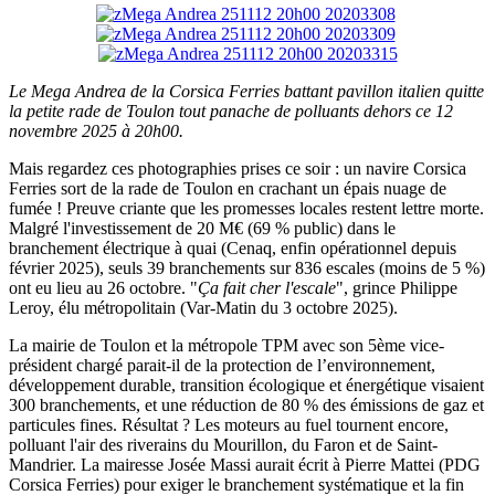
Le Mega Andrea de la Corsica Ferries battant pavillon italien quitte
la petite rade de Toulon tout panache de polluants dehors ce 12
novembre 2025 à 20h00.
Mais regardez ces photographies prises ce soir : un navire Corsica
Ferries sort de la rade de Toulon en crachant un épais nuage de
fumée ! Preuve criante que les promesses locales restent lettre morte.
Malgré l'investissement de 20 M€ (69 % public) dans le
branchement électrique à quai (Cenaq, enfin opérationnel depuis
février 2025), seuls 39 branchements sur 836 escales (moins de 5 %)
ont eu lieu au 26 octobre. "
Ça fait cher l'escale
", grince Philippe
Leroy, élu métropolitain (Var-Matin du 3 octobre 2025).
La mairie de Toulon et la métropole TPM avec son 5ème vice-
président chargé parait-il de la protection de l’environnement,
développement durable, transition écologique et énergétique visaient
300 branchements, et une réduction de 80 % des émissions de gaz et
particules fines. Résultat ? Les moteurs au fuel tournent encore,
polluant l'air des riverains du Mourillon, du Faron et de Saint-
Mandrier. La mairesse Josée Massi aurait écrit à Pierre Mattei (PDG
Corsica Ferries) pour exiger le branchement systématique et la fin