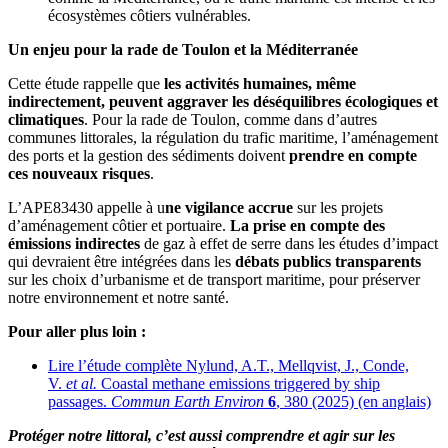
écosystèmes côtiers vulnérables.
Un enjeu pour la rade de Toulon et la Méditerranée
Cette étude rappelle que
les activités humaines, même
indirectement, peuvent aggraver les déséquilibres écologiques et
climatiques
. Pour la rade de Toulon, comme dans d’autres
communes littorales, la régulation du trafic maritime, l’aménagement
des ports et la gestion des sédiments doivent
prendre en compte
ces nouveaux risques
.
L’APE83430 appelle à u
ne vigilance accrue
sur les projets
d’aménagement côtier et portuaire.
La prise en compte des
émissions indirectes
de gaz à effet de serre dans les études d’impact
qui devraient être intégrées dans les
débats publics transparents
sur les choix d’urbanisme et de transport maritime, pour préserver
notre environnement et notre santé.
Pour aller plus loin :
Lire l’étude complète Nylund, A.T., Mellqvist, J., Conde,
V.
et al.
Coastal methane emissions triggered by ship
passages.
Commun Earth Environ
6
, 380 (2025) (en anglais)
Protéger notre littoral, c’est aussi comprendre et agir sur les