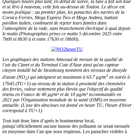
Quelques heures plus tard, en début de soirée, la lune a fait son tour
et se lève à nouveau, cette fois au-dessus de Toulon. Le décor est
moins poétique : au premier plan, les panaches des navires de la
Corsica Ferries, Mega Express Two et Mega Andrea, battant
pavillon italien, continuent de rejeter leurs fumées dans
l’atmosphère de la rade, sans branchement électrique à quai depuis
le matin
(Photographies prises ce matin 5 décembre 2025 entre
7h00 et 8h30 à et entre 17h30 et 18h00).
Les graphiques des stations Atmosud de mesure de la qualité de
l’air du Claret et du Terminal Cote d'Azur ainsi qu'un capteur
citoyen installé bd de Strasbourg montrent des niveaux de dioxyde
3
d'azote (NO
) qui atteignent un maximum à
63.7 µg/m
en soirée à
2
17h45 (TU+1)
au niveau de la station à proximité des cheminées
des ferries, valeur
nettement plus
élevée
que l'objectif de qualité
retenu en France de 40 µg/m³ et de 10
µg/m³ recommandée en
2021 par
l'Organisation mondiale de la santé (OMS) en moyenne
annuelle. (L'axe des abscisses est donné en heure TU, l'heure d'hiver
correspond à TU+1).
Tout irait donc bien d’après le bonimenteur local,
puisqu’officiellement aucune hausse des polluants ne serait mesurée
en moyenne dans l’air que nous respirons. Les panaches visibles à