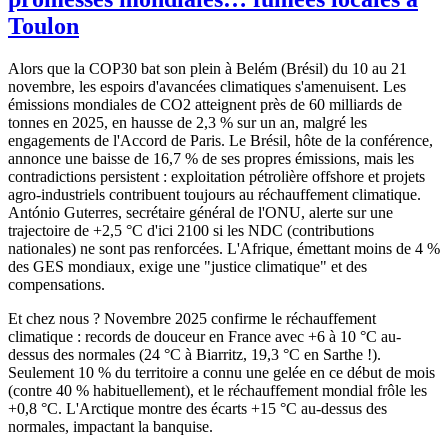
Toulon
Alors que la COP30 bat son plein à Belém (Brésil) du 10 au 21
novembre, les espoirs d'avancées climatiques s'amenuisent. Les
émissions mondiales de CO2 atteignent près de 60 milliards de
tonnes en 2025, en hausse de 2,3 % sur un an, malgré les
engagements de l'Accord de Paris. Le Brésil, hôte de la conférence,
annonce une baisse de 16,7 % de ses propres émissions, mais les
contradictions persistent : exploitation pétrolière offshore et projets
agro-industriels contribuent toujours au réchauffement climatique.
António Guterres, secrétaire général de l'ONU, alerte sur une
trajectoire de +2,5 °C d'ici 2100 si les NDC (contributions
nationales) ne sont pas renforcées. L'Afrique, émettant moins de 4 %
des GES mondiaux, exige une "justice climatique" et des
compensations.
Et chez nous ? Novembre 2025 confirme le réchauffement
climatique : records de douceur en France avec +6 à 10 °C au-
dessus des normales (24 °C à Biarritz, 19,3 °C en Sarthe !).
Seulement 10 % du territoire a connu une gelée en ce début de mois
(contre 40 % habituellement), et le réchauffement mondial frôle les
+0,8 °C. L'Arctique montre des écarts +15 °C au-dessus des
normales, impactant la banquise.