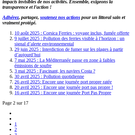
impacts invisibles de nos activités. Ensemble, exigeons la
transparence et l’action !
Adhérez
, partagez,
soutenez nos actions
pour un littoral sain et
vraiment protégé.
10 août 2025 : Corsica Ferries : voyage inclus, fumée offerte
9 juillet 2025 : Pollution des ferries visible à l’horizon : un
signal d’alerte environnemental
29 juin 2025 : Interdiction de fumer sur les plages à partir
d’aujourd’hui
7 mai 2025 : La Méditerranée passe en zone à faibles
émissions de soufre
3 mai 2025 : Fascinant, les navires Costa ?
30 avril 2025 : Pollution quotidienne
26 avril 2025: Encore une journée port propre ratée
20 avril 2025 : Encore une journée port pas propre !
16 avril 2025 : Encore une journée Port Pas Propre
Page 2 sur 17
1
2
3