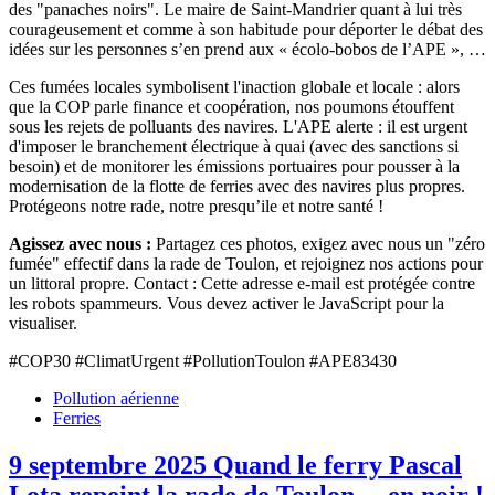
des "panaches noirs". Le maire de Saint-Mandrier quant à lui très
courageusement et comme à son habitude pour déporter le débat des
idées sur les personnes s’en prend aux « écolo-bobos de l’APE », …
Ces fumées locales symbolisent l'inaction globale et locale : alors
que la COP parle finance et coopération, nos poumons étouffent
sous les rejets de polluants des navires. L'APE alerte : il est urgent
d'imposer le branchement électrique à quai (avec des sanctions si
besoin) et de monitorer les émissions portuaires pour pousser à la
modernisation de la flotte de ferries avec des navires plus propres.
Protégeons notre rade, notre presqu’ile et notre santé !
Agissez avec nous :
Partagez ces photos, exigez avec nous un "zéro
fumée" effectif dans la rade de Toulon, et rejoignez nos actions pour
un littoral propre. Contact :
Cette adresse e-mail est protégée contre
les robots spammeurs. Vous devez activer le JavaScript pour la
visualiser.
#COP30 #ClimatUrgent #PollutionToulon #APE83430
Pollution aérienne
Ferries
9 septembre 2025 Quand le ferry Pascal
Lota repeint la rade de Toulon… en noir !