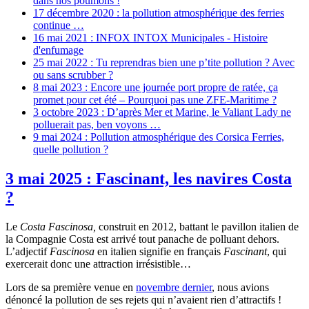
dans nos poumons !
17 décembre 2020 : la pollution atmosphérique des ferries
continue …
16 mai 2021 : INFOX INTOX Municipales - Histoire
d'enfumage
25 mai 2022 : Tu reprendras bien une p’tite pollution ? Avec
ou sans scrubber ?
8 mai 2023 : Encore une journée port propre de ratée, ça
promet pour cet été – Pourquoi pas une ZFE-Maritime ?
3 octobre 2023 : D’après Mer et Marine, le Valiant Lady ne
polluerait pas, ben voyons …
9 mai 2024 : Pollution atmosphérique des Corsica Ferries,
quelle pollution ?
3 mai 2025 : Fascinant, les navires Costa
?
Le
Costa Fascinosa,
construit en 2012, battant le pavillon italien de
la Compagnie Costa est arrivé tout panache de polluant dehors.
L’adjectif
Fascinosa
en italien signifie en français
Fascinant
, qui
exercerait donc une attraction irrésistible…
Lors de sa première venue en
novembre dernier
, nous avions
dénoncé la pollution de ses rejets qui n’avaient rien d’attractifs !