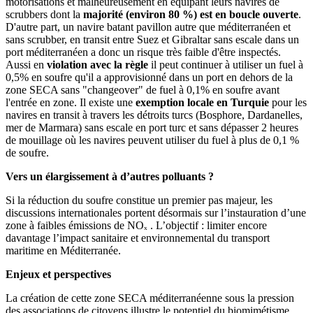
motorisations et malheureusement en équipant leurs navires de
scrubbers dont la
majorité (environ 80 %) est en boucle ouverte
.
D'autre part, un navire batant pavillon autre que méditerranéen et
sans scrubber, en transit entre Suez et Gibraltar sans escale dans un
port méditerranéen a donc un risque très faible d'être inspectés.
Aussi en
violation avec la règle
il peut continuer à utiliser un fuel à
0,5% en soufre qu'il a approvisionné dans un port en dehors de la
zone SECA sans
"changeover" de fuel à 0,1% en soufre avant
l'entrée en zone
. Il existe une
exemption locale en Turquie
pour les
navires en transit à travers les détroits turcs (Bosphore, Dardanelles,
mer de Marmara) sans escale en port turc et sans dépasser 2 heures
de mouillage où les navires peuvent utiliser du fuel à plus de 0,1 %
de soufre.
Vers un élargissement à d’autres polluants ?
Si la réduction du soufre constitue un premier pas majeur, les
discussions internationales portent désormais sur l’instauration d’une
zone à faibles émissions de NOₓ . L’objectif : limiter encore
davantage l’impact sanitaire et environnemental du transport
maritime en Méditerranée.
Enjeux et perspectives
La création de cette zone SECA méditerranéenne sous la pression
des associations de citoyens illustre le potentiel du biomimétisme