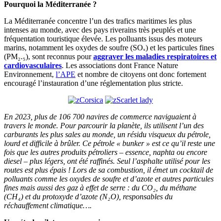
Pourquoi la Méditerranée ?
La Méditerranée concentre l’un des trafics maritimes les plus
intenses au monde, avec des pays riverains très peuplés et une
fréquentation touristique élevée. Les polluants issus des moteurs
marins, notamment les oxydes de soufre (SOₓ) et les particules fines
(PM₂.₅), sont reconnus pour
aggraver les maladies respiratoires et
cardiovasculaires
. Les associations dont France Nature
Environnement,
l’APE
et nombre de citoyens ont donc fortement
encouragé l’instauration d’une réglementation plus stricte.
En 2023, plus de 106 700 navires de commerce naviguaient à
travers le monde.
Pour parcourir la planète, ils utilisent l’un des
carburants les plus sales au monde, un résidu visqueux du pétrole,
lourd et difficile à brûler. Ce pétrole « bunker » est ce qu’il reste une
fois que les autres produits pétroliers – essence, naphta ou encore
diesel – plus légers, ont été raffinés. Seul l’asphalte utilisé pour les
routes est plus épais ! Lors de sa combustion, il émet un cocktail de
polluants comme les oxydes de soufre et d’azote et autres particules
fines mais aussi des gaz à effet de serre : du CO₂, du méthane
(CH₄) et du protoxyde d’azote (N₂O), responsables du
réchauffement climatique….