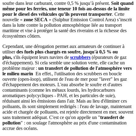
soufre dans leur carburant, contre 0,5 % jusqu’à présent.
Soit quand
même pour les ferries, une teneur 10 fois au-dessus de la limite
pour le diesel des véhicules qu’ils peuvent transporter
.
Cette
nouvelle «
zone SECA
» (Sulphur Emission Control Area) s’inscrit
dans la lutte contre la pollution atmosphérique liée au transport
maritime et vise à protéger la santé des riverains et la richesse des
écosystèmes côtiers.
Cependant, une dérogation permet aux armateurs de continuer à
utiliser
des fuels plus chargés en soufre, jusqu'à 0,5 % ou
plus,
s'ils équipent leurs navires de
scrubbers
(épurateurs de gaz
d'échappement). Si cela semble une solution verte, elle cache un
problème majeur :
un transfert de pollution de l'atmosphère vers
le milieu marin
En effet., l'utilisation des scrubbers en boucle
ouverte (open-loop), utilisent de l'eau de mer pour "laver" les gaz
d'échappement des moteurs. L'eau absorbe le soufre et d'autres
contaminants (comme les métaux lourds, les hydrocarbures
aromatiques polycycliques - PAH, et les particules de suie),
réduisant ainsi les émissions dans l'air. Mais au lieu d'éliminer ces
polluants, ils sont simplement redirigés : l'eau de lavage, maintenant
acide et chargée de polluants, est rejetée directement en mer, souvent
sans traitement adéquat. C'est ce qu'on appelle un "
transfert de
pollution
" : on soulage l'atmosphère au prix d'une contamination
accrue des océans.