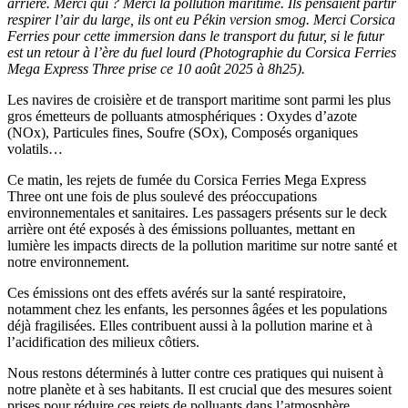
arrière. Merci qui ? Merci la pollution maritime. Ils pensaient partir
respirer l’air du large, ils ont eu Pékin version smog. Merci Corsica
Ferries pour cette immersion dans le transport du futur, si le futur
est un retour à l’ère du fuel lourd (Photographie du Corsica Ferries
Mega Express Three prise ce 10 août 2025 à 8h25).
Les navires de croisière et de transport maritime sont parmi les plus
gros émetteurs de polluants atmosphériques : Oxydes d’azote
(NOx), Particules fines, Soufre (SOx), Composés organiques
volatils…
Ce matin, les rejets de fumée du Corsica Ferries Mega Express
Three ont une fois de plus soulevé des préoccupations
environnementales et sanitaires. Les passagers présents sur le deck
arrière ont été exposés à des émissions polluantes, mettant en
lumière les impacts directs de la pollution maritime sur notre santé et
notre environnement.
Ces émissions ont des effets avérés sur la santé respiratoire,
notamment chez les enfants, les personnes âgées et les populations
déjà fragilisées. Elles contribuent aussi à la pollution marine et à
l’acidification des milieux côtiers.
Nous restons déterminés à lutter contre ces pratiques qui nuisent à
notre planète et à ses habitants. Il est crucial que des mesures soient
prises pour réduire ces rejets de polluants dans l’atmosphère.