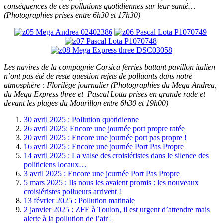
conséquences de ces pollutions quotidiennes sur leur santé…
(Photographies prises entre 6h30 et 17h30)
Les navires de la compagnie Corsica ferries battant pavillon italien
n’ont pas été de reste question rejets de polluants dans notre
atmosphère : Florilège journalier (Photographies du Mega Andrea,
du Mega Express three et Pascal Lotta prises en grande rade et
devant les plages du Mourillon entre 6h30 et 19h00)
30 avril 2025 : Pollution quotidienne
26 avril 2025: Encore une journée port propre ratée
20 avril 2025 : Encore une journée port pas propre !
16 avril 2025 : Encore une journée Port Pas Propre
14 avril 2025 : La valse des croisiéristes dans le silence des
politiciens locaux…
3 avril 2025 : Encore une journée Port Pas Propre
5 mars 2025 : Ils nous les avaient promis : les nouveaux
croisiéristes pollueurs arrivent !
13 février 2025 : Pollution matinale
2 janvier 2025 : ZFE à Toulon, il est urgent d’attendre mais
alerte à la pollution de l’air !