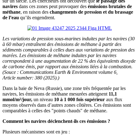
sur un siècle. Les chercheurs ont découvert que
le passage des
navires
dans ces zones peut provoquer des
émissions brutales de
méthane
, en raison des
changements de pression et du brassage
de l’eau
qu’ils engendrent.
Les variations de pression sous-marines induites par les navires (30
à 60 mbar) entraînent des émissions de méthane à partir des
sédiments comparables à celles dues aux variations de pression des
marées. Les émissions de méthane induites par les navires
correspondent à une augmentation de 22 % des équivalents dioxyde
de carbone émis, par rapport aux émissions liées à la combustion.
(Souce : Communications Earth & Environment volume 6,
Article number: 380 (2025).)
Dans la baie de Neva (Russie), une zone très fréquentée par les
navires, les émissions de méthane mesurées atteignent
11,1
mmol/m²/jour,
un niveau
10 à 1 000 fois supérieur
aux flux
moyens observés dans d’autres zones côtières. Ces émissions sont
comparables à celles des "points chauds" de méthane.
Comment les navires déclenchent-ils ces émissions ?
Plusieurs mécanismes sont en jeu :