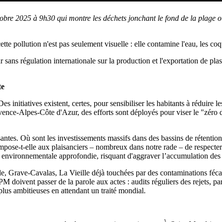
obre 2025 à 9h30 qui montre les déchets jonchant le fond de la plage o
tte pollution n'est pas seulement visuelle : elle contamine l'eau, les c
 sans régulation internationale sur la production et l'exportation de plast
te
 initiatives existent, certes, pour sensibiliser les habitants à réduire l
ovence-Alpes-Côte d'Azur, des efforts sont déployés pour viser le "zéro
santes. Où sont les investissements massifs dans des bassins de rétention
mpose-t-elle aux plaisanciers – nombreux dans notre rade – de respecter 
n environnementale approfondie, risquant d'aggraver l’accumulation des
e, Grave-Cavalas, La Vieille déjà touchées par des contaminations fécale
 doivent passer de la parole aux actes : audits réguliers des rejets, pa
lus ambitieuses en attendant un traité mondial.