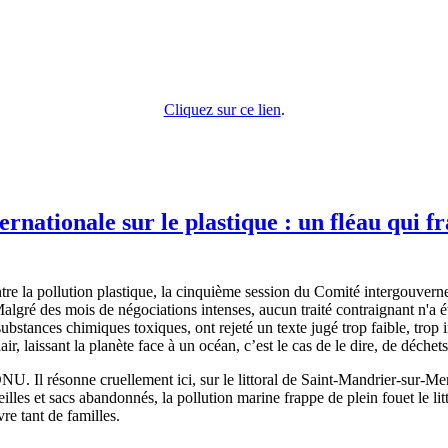
Cliquez sur ce lien
.
ernationale sur le plastique : un fléau qui f
ontre la pollution plastique, la cinquième session du Comité intergouver
Malgré des mois de négociations intenses, aucun traité contraignant n'
substances chimiques toxiques, ont rejeté un texte jugé trop faible, trop i
lair, laissant la planète face à un océan, c’est le cas de le dire, de déche
ONU. Il résonne cruellement ici, sur le littoral de Saint-Mandrier-sur-M
lles et sacs abandonnés, la pollution marine frappe de plein fouet le lit
vre tant de familles.