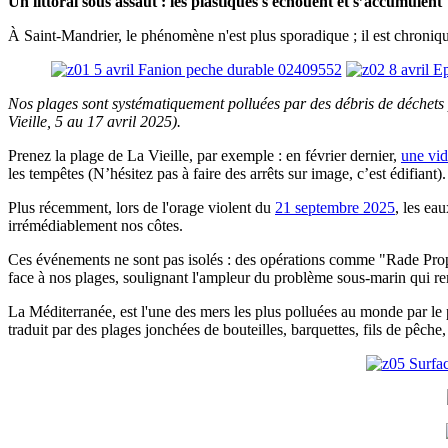
Un littoral sous assaut : les plastiques s'échouent et s’accumulent
À Saint-Mandrier, le phénomène n'est plus sporadique ; il est chroniq
Nos plages sont systématiquement polluées par des débris de déchets p
Vieille, 5 au 17 avril 2025).
Prenez la plage de La Vieille, par exemple : en février dernier,
une vi
les tempêtes (N’hésitez pas à faire des arrêts sur image, c’est édifiant).
Plus récemment, lors de l'orage violent du
21 septembre 2025
, les ea
irrémédiablement nos côtes.
Ces événements ne sont pas isolés : des opérations comme "Rade Propr
face à nos plages, soulignant l'ampleur du problème sous-marin qui re
La Méditerranée, est l'une des mers les plus polluées au monde par le 
traduit par des plages jonchées de bouteilles, barquettes, fils de pêch