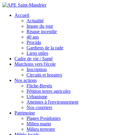
Accueil
Actualité
Image du jour
Risque incendie
40 ans
Procida
Gardiens de la rade
Liens utiles
Cadre de vie / Santé
Marchons vers l'école
Inscription
Circuits et horaires
Nos actions
Fliche-Bergis
Pétition terres agricoles
Urbanisme
Atteintes à l'environnement
Nos courriers
Patrimoine
Plages Posidonies
Milieu marin
Milieu terrestre
Météo locale