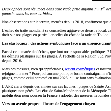
er
Deux apnées sont résumées dans cette vidéo prise aujourd’hui 1
oct
panache dans les eaux turbides.
Nos observations sur le terrain, menées depuis 2018, confirment que ce
L'échec du traité mondial à se concrétiser aggrave ce désastre local, car
droit sur nos plages en particulier celles du côté de la rade de Toulon.
Les élus locaux : des actions symboliques face à un urgence crian
Face à cette marée de déchets, que font nos responsables politiques ? Des
les déchets plastiques sur les plages. À l'échelle de la Région Sud Pr
depuis 2016.
Mais ces mesures, bien qu'appréciables,
restent cosmétiques
et insuffi
rejoignent la mer ? Pourquoi aucune politique locale contraignante n'i
plages, comme celui contesté en mai 2025, qui se font sans évaluatio
L'APE alerte depuis des années sur ces lacunes : plages de Sainte-Asil
plastiques non gérés. Les élus de Saint-Mandrier et de la Métropole TPM
mobilisation pour pousser la France à adopter des mesures nationales p
Vers un avenir propre : l'heure de l'engagement citoyen