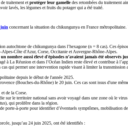
 de traitement et
protéger leur gamelle
des retombées du traitement ain
ir lavés, les légumes et fruits du potager qui a été traité.
juin
concernant la situation du chikungunya en France métropolitaine. Vo
ion autochtone de chikungunya dans l’hexagone (n = 8 cas). Ces épisode
ce-Alpes-Côte d'Azur, Corse, Occitanie et Auvergne-Rhône-Alpes.
et un nombre aussi élevé d'épisodes n’avaient jamais été observés ju
é à La Réunion et dans l’Océan Indien reste élevé et contribue à l’app
cas qui permet une intervention rapide visant à limiter la transmission 
politaine depuis le début de l'année 2025.
rovence (Bouches-du-Rhône) le 20 juin. Ces cas sont issus d'une même fa
et de la Corse.
ie sur le territoire national sans avoir voyagé dans une zone où le virus
tus
), qui prolifère dans la région.
de porte-à-porte pour identifier d’éventuels symptômes, mobilisation de m
orcée, jusqu’au 24 juin 2025, ont été identifiés :