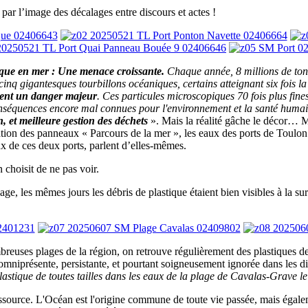
par l’image des décalages entre discours et actes !
ique en mer :
Une menace croissante.
Chaque année, 8 millions de ton
inq gigantesques tourbillons océaniques, certains atteignant six fois la
ntent un danger majeur
. Ces particules microscopiques 70 fois plus fin
onséquences encore mal connues pour l'environnement et la santé humain
 et meilleure gestion des déchets
». Mais la réalité gâche le décor… M
uration des panneaux « Parcours de la mer », les eaux des ports de Toulon
ux de ces deux ports, parlent d’elles-mêmes.
 choisit de ne pas voir.
, les mêmes jours les débris de plastique étaient bien visibles à la su
breuses plages de la région, on retrouve régulièrement des plastiques de t
niprésente, persistante, et pourtant soigneusement ignorée dans les dis
plastique de toutes tailles dans les eaux de la plage de Cavalas-Grave l
source. L'Océan est l'origine commune de toute vie passée, mais égaleme