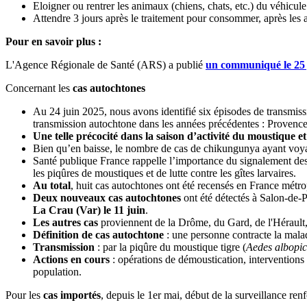
Eloigner ou rentrer les animaux (chiens, chats, etc.) du véhicule
Attendre 3 jours après le traitement pour consommer, après les avo
Pour en savoir plus :
L'Agence Régionale de Santé (ARS) a publié
un communiqué le 25 
Concernant les
cas autochtones
Au 24 juin 2025, nous avons identifié six épisodes de transmiss
transmission autochtone dans les années précédentes : Proven
Une telle précocité dans la saison d’activité du moustique 
Bien qu’en baisse, le nombre de cas de chikungunya ayant voyag
Santé publique France rappelle l’importance du signalement des 
les piqûres de moustiques et de lutte contre les gîtes larvaires.
Au total
, huit cas autochtones ont été recensés en France métro
Deux nouveaux cas autochtones
ont été détectés à Salon-de-P
La Crau (Var) le 11 juin
.
Les autres cas
proviennent de la Drôme, du Gard, de l'Hérault, 
Définition de cas autochtone
: une personne contracte la malad
Transmission
: par la piqûre du moustique tigre (
Aedes albopic
Actions en cours
: opérations de démoustication, interventions 
population.
Pour les
cas importés
, depuis le 1er mai, début de la surveillance renf