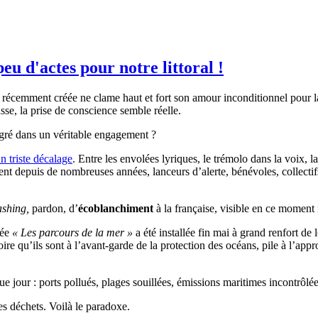
eu d'actes pour notre littoral !
on récemment créée ne clame haut et fort son amour inconditionnel pour
sse, la prise de conscience semble réelle.
égré dans un véritable engagement ?
n triste décalage
. Entre les envolées lyriques, le trémolo dans la voix, l
ent depuis de nombreuses années, lanceurs d’alerte, bénévoles, collectifs é
ashing,
pardon, d’
écoblanchiment
à la française, visible en ce moment 
sée
« Les parcours de la mer »
a été installée fin mai à grand renfort d
croire qu’ils sont à l’avant-garde de la protection des océans, pile à l’a
ue jour : ports pollués, plages souillées, émissions maritimes incontrôlée
es déchets. Voilà le paradoxe.