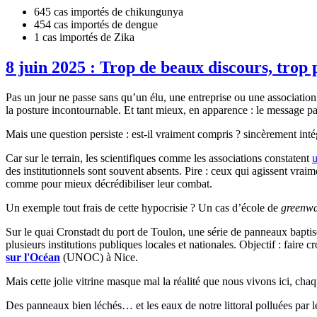
645 cas importés de chikungunya
454 cas importés de dengue
1 cas importés de Zika
8 juin 2025 : Trop de beaux discours, trop p
Pas un jour ne passe sans qu’un élu, une entreprise ou une associati
la posture incontournable. Et tant mieux, en apparence : le message pa
Mais une question persiste : est-il vraiment compris ? sincèrement int
Car sur le terrain, les scientifiques comme les associations constatent
u
des institutionnels sont souvent absents. Pire : ceux qui agissent vraim
comme pour mieux décrédibiliser leur combat.
Un exemple tout frais de cette hypocrisie ? Un cas d’école de
greenw
Sur le quai Cronstadt du port de Toulon, une série de panneaux bapti
plusieurs institutions publiques locales et nationales. Objectif : faire 
sur l'Océan
(UNOC) à Nice.
Mais cette jolie vitrine masque mal la réalité que nous vivons ici, chaq
Des panneaux bien léchés… et les eaux de notre littoral polluées par l