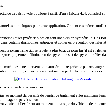
s.
ticide depuis lu voie publique à partir d’un véhicule 4x4, complété si né
s naturelles homologués pour cette application. Ce sont ces mêmes molé
ysanthèmes et les pyréthrinoïdes en sont une version synthétique. Ces fo
s, dans certains shampoings antipuces et collier en prévention des infestat
ent la perméthrine qui se révèle la plus toxique pour lui (il est égalemen
nzyme qui permet l’élimination des pyréthrines et des pyréthrinoïdes dan
limité, c’est une intervention maitrisée qui ne présente pas de danger par
ation transitoire, cutanée ou respiratoire, en particulier chez les personn
es recommandations suivantes :
ique au moment du passage de l'engin de traitement et les maintenir ferm
 au nuage de pulvérisation
 trouveraient à l’extérieur au moment du passage du véhicule de traitemen