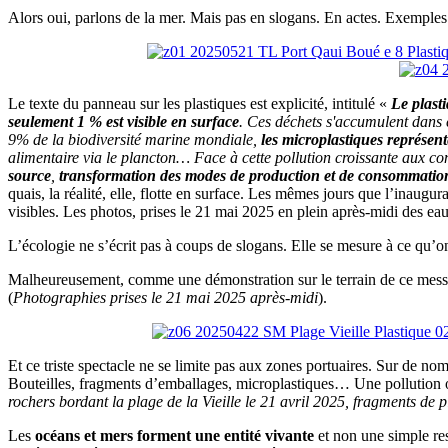
Alors oui, parlons de la mer. Mais pas en slogans. En actes. Exemples 
Le texte du panneau sur les plastiques est explicité, intitulé «
Le plast
seulement 1 % est visible en surface
. Ces déchets s'accumulent dans c
9% de la biodiversité marine mondiale,
les microplastiques représe
alimentaire via le plancton… Face à cette pollution croissante aux c
source
,
transformation des modes de production et de consommation,
quais, la réalité, elle, flotte en surface. Les mêmes jours que l’inaug
visibles. Les photos, prises le 21 mai 2025 en plein après-midi des ea
L’écologie ne s’écrit pas à coups de slogans. Elle se mesure à ce qu’on
Malheureusement, comme une démonstration sur le terrain de ce message
(
Photographies prises le 21 mai 2025 après-midi
).
Et ce triste spectacle ne se limite pas aux zones portuaires. Sur de nom
Bouteilles, fragments d’emballages, microplastiques… Une pollution om
rochers bordant la plage de la Vieille le 21 avril 2025, fragments de 
Les
océans et mers forment une entité vivante
et non une simple res