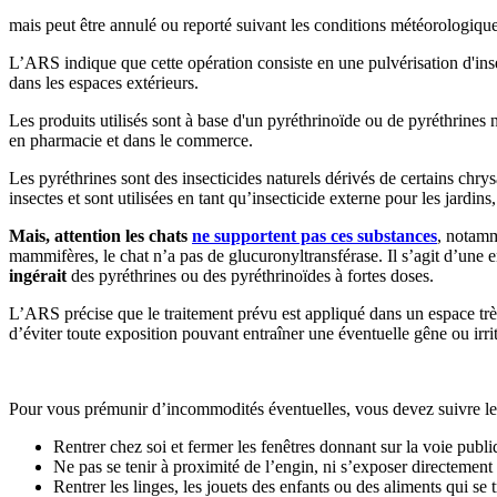
mais peut être annulé ou reporté suivant les conditions météorologique
L’ARS indique que cette opération consiste en une pulvérisation d'insec
dans les espaces extérieurs.
Les produits utilisés sont à base d'un pyréthrinoïde ou de pyréthrine
en pharmacie et dans le commerce.
Les pyréthrines sont des insecticides naturels dérivés de certains chr
insectes et sont utilisées en tant qu’insecticide externe pour les jardin
Mais, attention les chats
ne supportent pas ces substances
, notamm
mammifères, le chat n’a pas de glucuronyltransférase. Il s’agit d’une e
ingérait
des pyréthrines ou des pyréthrinoïdes à fortes doses.
L’ARS précise que le traitement prévu est appliqué dans un espace très 
d’éviter toute exposition pouvant entraîner une éventuelle gêne ou irrit
Pour vous prémunir d’incommodités éventuelles, vous devez suivre l
Rentrer chez soi et fermer les fenêtres donnant sur la voie publ
Ne pas se tenir à proximité de l’engin, ni s’exposer directement
Rentrer les linges, les jouets des enfants ou des aliments qui se